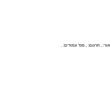
ור:
,
תרגום:
,
מס' עמודים:
.