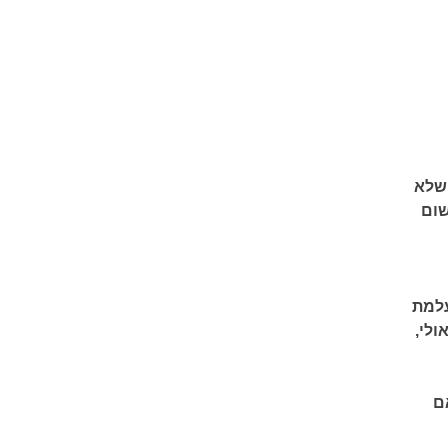
 שלא
שום
עלמת
ולי,
ם