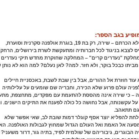
ופיע בגב הספר:
בלשית כזאת עוד לא הכרתם – שירה, רק בת 19, בוגרת אולפנה סקרנית וסוערת,
 לצבא בניגוד לכל חברותיה ומתעקשת לשרת בירושלים, הרחק
מחלקת "נעדרים קרים" – המחלקה שחוקרת מחדש תיקי נעדרים
מביתו כבכל בוקר, ולא חזר. למה? לאן נעלם? למה הוא לא נותן 
עוד חוזרת אל ההורים, אבל בין שבת לשבת, באכסניית חיילים
ניה עולם פרוע שלא הכירה, וחבריה שם שומעים על עלילותיה
 – כי שירה אינה מהססת להתעמת עם מפקדים, מתחצפת, מת
על עקשנותה, אבל נחושה כל כולה לפענח את התיקים הישנים. וא
גם תתאהב.
לחת להפליא יוצר אסף קוגלר דמות שובת לב, שאי אפשר שלא
סעה אל האמת ואל העולם הגדול שמחוץ לגבולות האולפנה. הא
הבוגרים, גיבוריהם של שולמית לפיד, בתיה גור, דרור משעני?