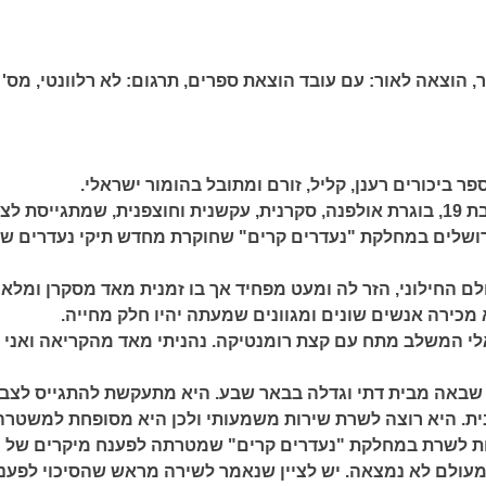
,
הוצאה לאור:
עם עובד הוצאת ספרים,
תרגום:
לא רלוונטי,
מס'
פר ביכורים רענן, קליל, זורם ומתובל בהומור ישראלי.
סיפור על בחורה בת 19, בוגרת אולפנה, סקרנית, עקשנית וחוצפנית, שמתגייסת ל
רושלים במחלקת "נעדרים קרים" שחוקרת מחדש תיקי נעדרים ש
ם החילוני, הזר לה ומעט מפחיד אך בו זמנית מאד מסקרן ומלא
 מכירה אנשים שונים ומגוונים שמעתה יהיו חלק מחייה.
לי המשלב מתח עם קצת רומנטיקה. נהניתי מאד מהקריאה ואני
שבאה מבית דתי וגדלה בבאר שבע. היא מתעקשת להתגייס לצב
ת. היא רוצה לשרת שירות משמעותי ולכן היא מסופחת למשטרה
חת לשרת במחלקת "נעדרים קרים" שמטרתה לפענח מיקרים של
עולם לא נמצאה. יש לציין שנאמר לשירה מראש שהסיכוי לפענ