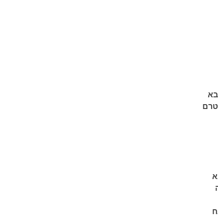
צבא
טרם
א
ח