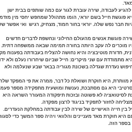
מאד.
להגיע לעבודה, שירה עוברת לגור עם כמה שותפים בבית ישן
יא פוגשת חייל בשם יוראי, הומו מתהולל שמחפש יחסי מין מזדמ
ות חבר נפש שלה. יוראי בחור חמוד, מצחיק, רגיש ואי אפשר של
ירה פוגשת אנשים מהעולם החילוני ונחשפת לדברים חדשים
ו מוכרים לה עקב היותה בחורה תמימה שבאה ממשפחה דתית.
ית, חדורת מוטיבציה והיא נחושה להצליח בעבודתה בפענוח מקר
א מתמודדת עם שני מיקרים: חייל שביום שיחרורו נעלם ולא ידו
חיפוש נעדרת שגדלה בשכונת מגוריה בבאר שבע שנעלמה ולא
 מוותרת, היא חוקרת ושואלת כל דבר, ממרה את פי המפקד שלה
סרטיבי היא גם מסתבכת, נענשת ומושעית מתפקידה מספר פעמי
 לסיטואציה לא פשוטה ובזכות תיפקודה המעורר השראה היא
צליחה לחזור לתפקיד בניגוד לרצון מפקדה.
ל בין חייה האישיים של שירה לבין עבודתה במחלקת הנעדרים.
 היא חוקרת מאד מעניינים והלוואי ויהיה ספר המשך כדי לסגור
בספר הזה.