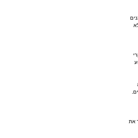
נים
א
י
ע
ם.
 את