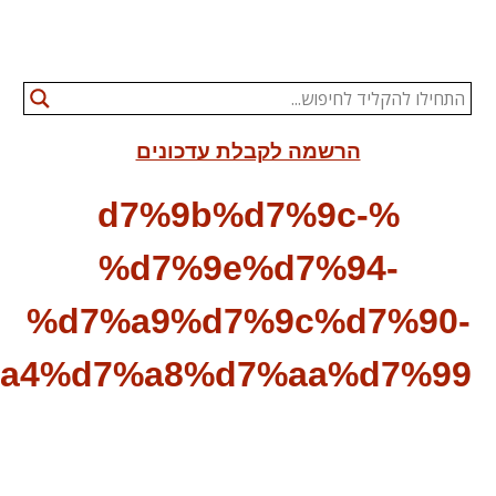
%d7
%d7%a1%d7%99%d7%a4%d