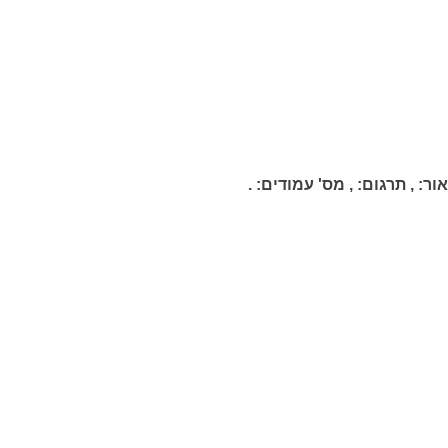
ור:
,
תרגום:
,
מס' עמודים:
.