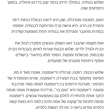
ושלוש בנותיה, במהלך חייהן בכפר קטן בדרום איטליה, במשך
כחמישים שנה.
האם, המכונה מארג'לה, שכן היא ידועה כבעלת כוחות ריפוי
והסרת עין הרע. היא אישה קרה ומרוחקת לבנותיה, אפופה
בסודות מהעבר ומגדלת את בנותיה תחת משמעת קפדנית.
זאת תקופה שהגבר הוא השולט והנשים תפקידן לנהל את
הבית ולגדל ילדים. שלוש הבנות עוזרות לאימן בעבודות הבית,
מכבסות, מבשלות ומנקות. הספר מלא בתיאורי בישולים
ואפוף ניחוחות מענגים של מטעמים.
שלוש הבנות, רוזטה, קורנליה ודיאמנטה, שונות מאד זו מזו.
הסיפור מתמקד בבת הצעירה, דיאמנטה, שהיא המספרת של
הסיפור. מערכת היחסים בין דיאמנטה לאמה מאד מורכבת
וטעונה. דיאמנטה היא "טום בוי", מרדנית ועקשנית ואמה מנסה
לחנך אותה ולהחזירה לתלם גם באמצעות עונשים. דיאמנטה
מנסה לתהות על קנקנה של אמה ולהבין למה היא כזאת קשה
כלפיהן ומדוע נראה כי אין לה רגשות כלפיהן.