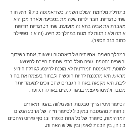
בתחילת מלחמת העולם השניה, כשדיאמנטה בת 9, היא חווה
שתי טרגדיות. חבר ילדות שלה מת בטביעה ולאחר מכן היא
מאבדת את אביה בתאונה מזעזעת. שתי הטרגדיות רודפות
אותה ולא נותנות לה מנוח במהלך כל חייה. (זה אינו ספויילר,
כתוב בגב הספר).
במהלך השנים, אחיותיה של דיאמנטה נישאות, אחת בשידוך
והשנייה נחטפה וגופה חולל בכדי שתהיה חייבת להינשא
לחוטף. דיאמנטה המרדנית לא מוכנה להיכנע לגורלה הידוע
מראש, היא מתכננת להיות חופשיה ולבחור בעצמה את בחיר
ליבה. היא מקנאה באחיה הגברים שהם זוכים למעמד יותר
מכובד ולמימוש עצמי בניגוד לנשים באותה תקופה.
הסיפור איטי וצריך סבלנות. הוא מלווה בהמון תיאורים
וניחוחות מהמטבח במקביל לסיפור חייהן של ארבע הנשים
המדהימות, סיפורה של כל אחת בנפרד ובנוסף פירוט היחסים
ביניהן, בין הבנות לאימן ובין שלוש האחיות.