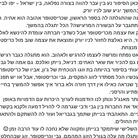
אן הסיפור נע בין עבר להווה בצורה נפלאה, בין ישראל – יפו לבין
המשך יגיע שוב לניו יורק.
ה שהתגלתה לה בספר הראשון, שכריסטופר אהובה הוא אחיה. 
א תתגבר על הבשורה המרעישה? הכל יתגלה בהמשך.
ק את עצמה מכריסטופר אבל כשדבי חברתה עומדת להינשא לאלכ
, היא נאלצת לחזור לניו יורק ומוצאת את עצמה שוב מול כריסטו
מנצחת.
ט נפתח ומרשה לעצמו להרגיש ולאהוב. הוא מתגלה כגבר רגיש
ם גם להכיר את שאר האחים: דניאל, נייתן ואלכס. גם אמה של גבי
י בסיפור בהיותה בת זוגו הנוכחית של ג'ון, אביו של כריסטופר.
שיו הכל מסתדר לזוג המקסים, גבי וכריסטופר, אבל אז יש תפני
ך שנראה כאילו אין דרך חזרה ולא ברור איך אפשר להמשיך בחיי
פתיע והרסני.
תר מאנג'ל ונותן לנו הזדמנות לערוך היכרות עם הדמויות באופן
ד את החברות בין גבי ודבי שגרמה לי להזיל דמעה ולקנא בקשר
ים. התאהבתי בנייתן שתמך בגבריאל ועזר לה להשתקם ולהתא
ת החולים.
שלישי שיתמקד בנייתן ומקווה שלא נחכה לו עוד הרבה זמן 🙂
תגלו מה עלה בגורל הזוג המהמם, גבי וכריסטופר, זוג שבהחלט