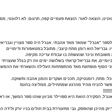
זנינו,
הוצאה לאור:
הוצאת פעמיים קפה,
תרגום:
לא רלוונטי,
מס'
ספר "אנג'ל" שמאד מאד אהבתי. אנג'ל היה ספר מצויין וגבריאל
. גבריאל הוא רומן מתח קיצבי, מתובל במטאפורות ודימויים
 משובחת וניכר שנעשתה בו עבודת עריכה מקיפה.
ביומיים, את גבריאל קראתי בשלושה ימים וזה רק בגלל שעצרתי
ני הסוף מופתעת מאד מהתפתחות העלילה והשארתי את ההמשך
ל: מתח, רומנטיקה, תככים ושקרים והמון אהבה ותשוקה.
פשר להניח מהיד מהרגע שמתחילים, ממליצה בחום!
!!!!!
ג'ל, הסקירה הזאת היא ספויילר מכיוון שזהו ספר המשך, אז ראו
וק מהיכן שהופסק, גבי מתעוררת בבית חולים בניו יורק ולידה הר