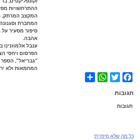
וקונפליקטים, בד 
ההתרחשויות מפלי
המקצב המרתק, הע
המחברת וסגנונה ה
סיפור מסעיר על ג
אהבה.
הפרסום ויחסי הצי
"גבריאל", הספר 
המחמאות ולא ירד
WhatsApp
Share
Facebook
Twitter
תגובות
תגובות
ניווט
כל מה שלא סיפרתי