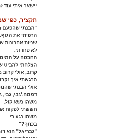
יישאר איתי עוד ז
תקציר, כפי שמ
"הבנתי שהפעם הג
הרפיתי את הגוף.
שניות אחרונות של
לא פחדתי.
החבטה על המים נ
הצלחתי להביט על 
קרוב, אולי קרוב 
הרגשתי איך נקבוב
אולי הבנתי שהמס
דממה.'גבי, גבי, ג
משהו נשא קול.
חששתי לפקוח את 
משהו נגע בי.
בכתף?"
"גבריאל" הוא רו