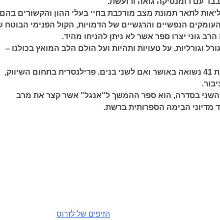
בבד עם רומנטיקה גואה ורועשת.
אות לתאר תמונת מצב מורכבת בחיי בעלי ההון והקשורים בהם.
ומקים הנפשיים והרגשיים של הדמויות, הקול הפנימי הבוטח ש
רב גוני יצרו ספר אשר לא ניתן להניחו מהיד.
ורל וגורליות, על טעויות ותהיות ועל הולם הלב המואץ בכולנו –
ענבל אלמוזנינו בת 41 נשואה באושר ואם לשני בנים. פרילנסרית בתחום השיווק,
בור.
השני בסדרה, הוא ספר ההמשך ל"אנגל" אשר קצר את מרב
 מדיוני הבימה הספרותית ברשת.
הזיפים של לזרוס