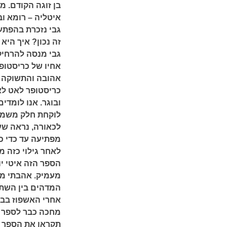
בן זוגה הקודם. מכ
איטליה – רומא וב
גבי נזכרת בהפתע
זה נכון? איך הי
גבי מנסה להרחי
אחיו של כריסטופר
אהובה והתשוקה 
כריסטופר לאט לא
ובוגר. אנו לומדי
לוקחת חלק משמעות
לכאורה, נראה שעכ
מפתיעה עד כדי כ
לאחר גילוי כזה מ
הספר הזה איטי יו
מעמיק. אהבתי מא
המדהים בין השתי
אחרי האשפוז בבי
מחכה כבר לספר ה
תקראו את הספר ו