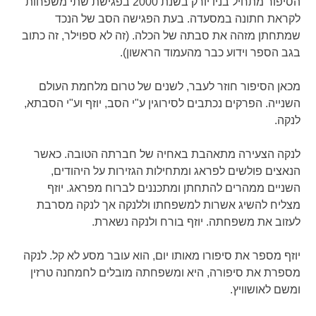
הסיפור מתחיל בניו יורק בשנת 2000 בפגישת שתי משפחות
לקראת חתונה במסעדה. בעת הפגישה הסב של הנכד
שמתחתן מזהה את סבתה של הכלה. (זה לא ספוילר, זה כתוב
בגב הספר וידוע כבר מהעמוד הראשון).
מכאן הסיפור חוזר לעבר, לשנים של טרום מלחמת העולם
השנייה. הפרקים נכתבים לסירוגין ע"י הסב, יוזף וע"י הסבתא,
לנקה.
לנקה הצעירה מתאהבת באחיה של חברתה הטובה. כאשר
הנאצים פולשים לפראג ומתחילות הגזירות על היהודים,
השניים ממהרים להתחתן ומתכננים לברוח מפראג. יוזף
מצליח להשיג אשרות למשפחתו וללנקה אך לנקה מסרבת
לעזוב את משפחתה. יוזף בורח ולנקה נשארת.
יוזף מספר את סיפורו מאותו יום, הוא עובר מסע לא קל. לנקה
מספרת את סיפורה, היא ומשפחתה מובלים לחמחנה טרזין
ומשם לאושוויץ.