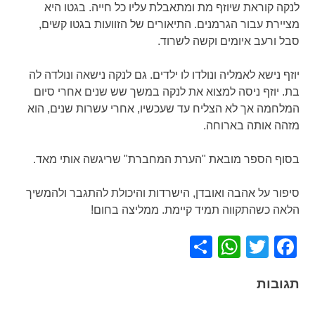
לנקה קוראת שיוזף מת ומתאבלת עליו כל חייה. בגטו היא
מציירת עבור הגרמנים. התיאורים של הזוועות בגטו קשים,
סבל ורעב איומים וקשה לשרוד.
יוזף נישא לאמליה ונולדו לו ילדים. גם לנקה נישאה ונולדה לה
בת. יוזף ניסה למצוא את לנקה במשך שש שנים אחרי סיום
המלחמה אך לא הצליח עד שעכשיו, אחרי עשרות שנים, הוא
מזהה אותה בארוחה.
בסוף הספר מובאת "הערת המחברת" שריגשה אותי מאד.
סיפור על אהבה ואובדן, הישרדות והיכולת להתגבר ולהמשיך
הלאה כשהתקווה תמיד קיימת. ממליצה בחום!
WhatsApp
Share
Facebook
Twitter
תגובות