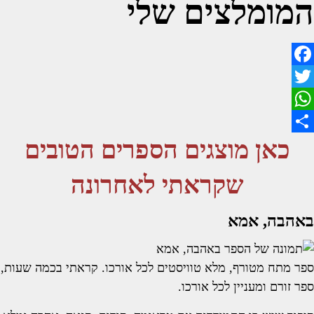
המומלצים שלי
F
T
a
W
w
c
כאן מוצגים הספרים הטובים
S
h
e
i
b
h
a
t
שקראתי לאחרונה
o
a
t
t
o
e
s
r
באהבה, אמא
A
k
e
r
p
ספר מתח מטורף, מלא טוויסטים לכל אורכו. קראתי בכמה שעות,
p
ספר זורם ומעניין לכל אורכו.