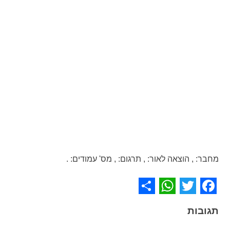
מחבר:
,
הוצאה לאור:
,
תרגום:
,
מס' עמודים:
.
WhatsApp
Share
Facebook
Twitter
תגובות