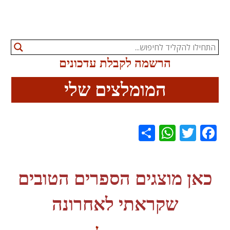
הרשמה לקבלת עדכונים
המומלצים שלי
S
W
T
Fa
ha
ha
wi
ce
re
ts
tte
bo
כאן מוצגים הספרים הטובים
A
r
ok
pp
שקראתי לאחרונה