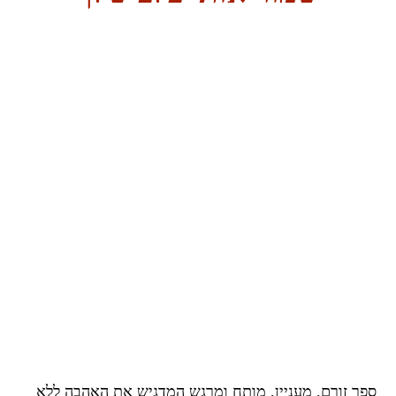
ספר זורם, מעניין, מותח ומרגש המדגיש את האהבה ללא