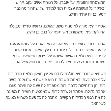
המשפחה והזוגיות, על אובדן, על רגשות אשם עקב גירושין
ובעיקר על הגשמה עצמית תוך למידה של שחרור מהעבר
למען בניית עתיד חדש.
אסתר היא מורה לאומנות משטוקהולם, גרושה טרייה מבעלה
החולקת עימו משמורת משותפת על בנם בן השש.
אסתר בודדה ועצובה. היא אהבה מאד את בעלה ומתגעגעת
לרגעי האושר בהם בילו ביחד תחת עץ האלון באחו הקרוב
לביתם. היא מלאת רגשות אשמה על פירוק הנישואים שבאו
מיוזמתה ומתגעגעת מאד לבנה בימים בהם הוא אצל אביו.
כשהיא שבורה היא הולכת לבדה אל עץ האלון מלאת הרהורים
על מצבה כעת. באחת השבתות היא פוגשת אישה זקנה בשם
רות. הן מתחילות לדבר ורות מספרת לה שגם לה היתה פעם
אהבה גדולה. אסתר נקשרת לרות שבאמצעות השיחות מפיגה
לה את רגעי הבדידות הקשים ומחכה לה כל פעם כשהיא מגיעה
לעץ האלון.