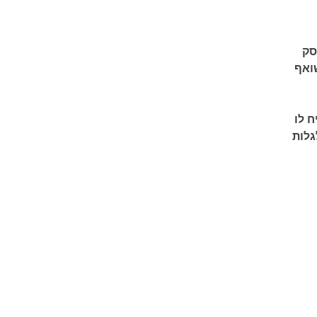
עסק
ואף
 לו
גלות