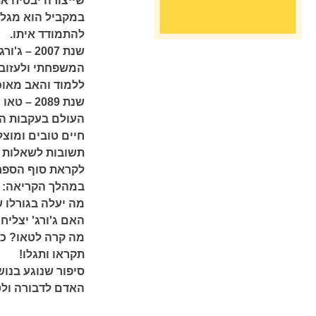
שייצורה יבטיח א
במקביל הוא מגלה
להתמודד איתו.
שנת 2007
המשפחתי ולעזוב 
ללמוד והאב מאוכ
שנת 2089
העולם בעקבות הת
חיים טובים ומוצ
תשובות לשאלות 
לקראת סוף הספר 
במהלך הקריאה:
מה יעלה בגורלו 
האם ג'ורג' יצלי
מה קרה לטאו? כי
תקראו ותגלו!
סיפור שנוגע בנוש
האדם לדבורה ולט