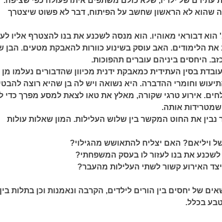
ת עתידם של ילדיו, שלא כולם משתפים איתו פעולה כפי שציפה.
 שהוא לא הראשון שחשב על הפיתוח, דבר לא פשוט שיצטרך
 – ג'ורג' הוא דבוראי מאוהיו. הוא מנסה לשכנע את בנו להצטרף אליו ל
את הלימודים. האב עוסק בשינוע כוורות להאבקת מטעים. הבן ש
זב. היחסים ביניהם עוברים תהפוכות.
 – טאו עובדת בסין העתידית כמאבקת ידנית מכיוון שהדבורים נעלמו מן
יעוש וחומרי ההדברה. היא נשואה ויש לה בן שהיא רוצה להבטיח
לחים. אירוע טרגי שקורה, מאלץ את טאו לצאת למסע מפרך כדי ל
שמטרידות אותה.
נבין את החוט המקשר בין שלוש העלילות. המון שאלות עולות
של ויליאם? האם יצליח להתאושש מהגילוי?
ח לשכנע את בנו לעזור לו בעסק המשפחתי?
צד האירוע קשור לשתי העלילות מהעבר?
אים של יחסים בין הורים לילדים, הקרבה ונאמנות וכן בתלות בין
בע בכלל.