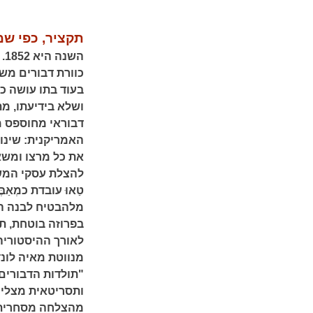
תקציר, כפי שמ
הש
כוורת דבורים מש
בעוד בתו עושה כל
דבוראי מחוספס מ
האמריקנית: שינוע
את כל מרצו ומשאב
טַאוּ עובדת כמְאַ
מלהבטיח לבנה ה
בפרוזה בוטחת, ת
לאורך ההיסטוריה 
מנווטת מאיה לונ
"תולדות הדבורים"
ותסריטאית מצליח
מהצלחה מסחרית ב