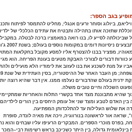
ופיע בגב הספר:
נה היא 1852. ויליאם, ביולוג וסוחר זרעים אנגלי, מחליט להתמסר לפיתוח ותכנ
וכללת שתזכה אותו בתהילה ותבטיח את עתידם הכלכלי של ילדיו.
 שביכולתה לסייע לו, בנו רואה במאמציו ברכה לבטלה. במקביל
ושלא בידיעתו, מתבצעים ניסיונות דומים במ
אוהיו, מפציר בבנו להצטרף אליו למסע מקובל בחקלאות המתו
 כוורות דבורים לצורכי האבקת מטעים בעונת הפריחה. הוא מגיי
יו על מנת לשכנע את בנו לעזוב את לימודיו הלא מועילים ולהת
בֶּקֶת ידנית בעולם שהדבורים נעלמו ממנו. אין דבר שהיא רוצה יות
פעוט השכלה וחיים טובים משלה.
וך שהיא מתבוננת מצד אחד בקשרי התלות והאחריות שמתקיימי
בין האדם לטבע ומצד שני אל עומק היחסים בין הורים לילדיהם,
דה את שלוש העלילות עד להתלכדותן המפתיעה.
, שראה אור לראשונה בנורווגיה, זיכה את מאיה לונדה, סופרת
ה, בפרס מוכרי הספרים. המבקרים הרעיפו עליו שבחים והוא נה
ינלאומית גדולה, בין היתר כשכיכב בראש רשימות רבי–המכר