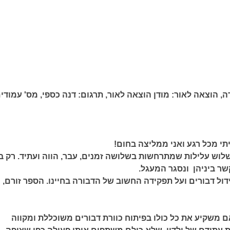
ה,
הוצאה לאור:
מודן הוצאה לאור,
תרגום:
דנה כספי,
מס' עמודים
יתי מכל רגע ואני ממליצה בחום!
לוש עלילות שמתרחשות בשלושה זמנים, עבר, הווה ועתיד. רק ב
 ביניהן ונסגר המעגל.
דול דבורים ועל תפקידה החשוב של הדבורה בחיינו. הספר זורם,
 – ויליאם משקיע את כל כולו בפיתוח כוורת דבורים משוכללת ומקווה