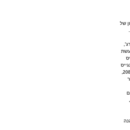
ון של
קומות נוספים בעולם; בשנת 2007 ג'ורג',
עשת
ס
גייס
להצלת עסקי המשפחה; מן העבר האחר של ההיסטוריה, בסין העתידית של שנת 2089,
ר
ם
נה