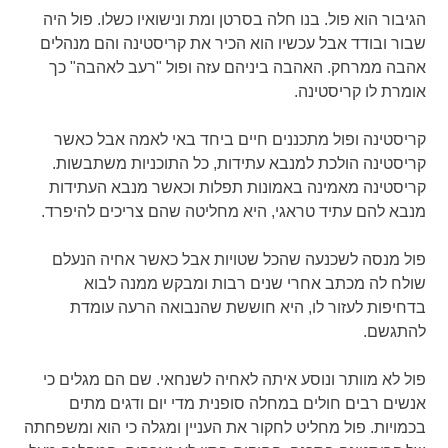
הגיבור הוא פול. בנו חלה בסרטן ומת ונישואיו כשלו. פול היה
שבור ובודד אבל עכשיו הוא הכיר את קריסטינה והם מנהלים
אהבה ממרחק. האהבה ביניהם עזה ופול "רעב לאהבה" כך
אומרת לו קריסטינה.
קריסטינה ופול מתכננים חיים ביחד באי לאמה אבל כאשר
קריסטינה הולכת למנבא עתידות, כל התוכניות משתבשות.
קריסטינה מאמינה באמונות תפלות וכאשר מנבא העתידות
מנבא להם עתיד טראגי, היא מחליטה שהם צריכים להיפרד.
פול מנסה לשכנעה שהכל שטויות אבל כאשר אחיה הנעלם
שולח לה מכתב אחרי שנים רבות ומבקש ממנה לבוא
בדחיפות לעזור לו, היא חוששת שהנבואה הרעה עומדת
להתגשם.
פול לא מוותר ונוסע איתה לאחיה לשנחאי. שם הם מגלים כי
אנשים רבים חולים במחלה סופנית מדי יום ודגים מתים
בכמויות. פול מחליט לחקור את העניין ומגלה כי הוא ומשפחתה