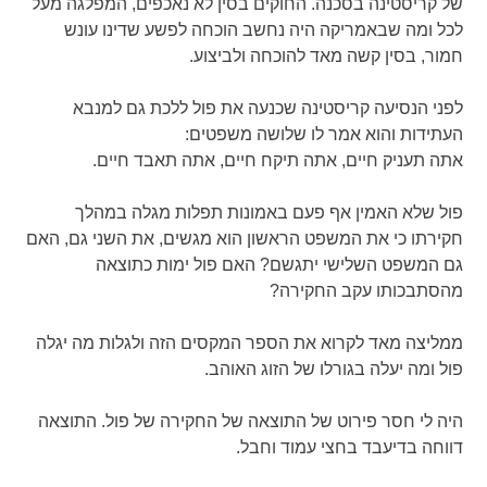
של קריסטינה בסכנה. החוקים בסין לא נאכפים, המפלגה מעל
לכל ומה שבאמריקה היה נחשב הוכחה לפשע שדינו עונש
חמור, בסין קשה מאד להוכחה ולביצוע.
לפני הנסיעה קריסטינה שכנעה את פול ללכת גם למנבא
העתידות והוא אמר לו שלושה משפטים:
אתה תעניק חיים, אתה תיקח חיים, אתה תאבד חיים.
פול שלא האמין אף פעם באמונות תפלות מגלה במהלך
חקירתו כי את המשפט הראשון הוא מגשים, את השני גם, האם
גם המשפט השלישי יתגשם? האם פול ימות כתוצאה
מהסתבכותו עקב החקירה?
ממליצה מאד לקרוא את הספר המקסים הזה ולגלות מה יגלה
פול ומה יעלה בגורלו של הזוג האוהב.
היה לי חסר פירוט של התוצאה של החקירה של פול. התוצאה
דווחה בדיעבד בחצי עמוד וחבל.