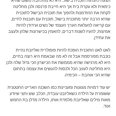
הצעה להנחות תוכנית בישול. היא לא מתלהבת משום שהיא
כימאית ולא עקרת בית אך היא חייבת פרנסה ולכן מחליטה
לקחת את ההזדמנות ולהפוך את תוכנית הבישול לתוכנית
שהיא הרבה יותר מתוכנית בישול, תוכנית עם תובנות לחיים,
עם קריאה להעלאת הערך העצמי של נשים ועידודן להיות
אמיצות, להעיז לשנות דברים, להאמין בכישרונות שלהן ולעצב
את עתידן.
לאט לאט התוכנית הופכת להיות פופולרית ואליזבת נהיית
כוכבת מפורסמת אבל זה לא מה שבאמת היא רוצה בחיים,
היא לא מרגישה שהיא מממשת את הכישרון הכי גדול שלה ולכן
היא מחליטה לעזוב הכל ולנסות להגשים את עצמה בתחום
שהיא הכי אוהבת – הכימיה.
יש עוד דמויות מגוונות ומעניינות כמו השכנה הארייט החטטנית
ששומרת על הילדה כשאליזבט עובדת, הכלב שש וחצי שיודע
מאות מילים שאליזבת מלמדת אותו, הילדה מדלן בת החמש
ועוד.