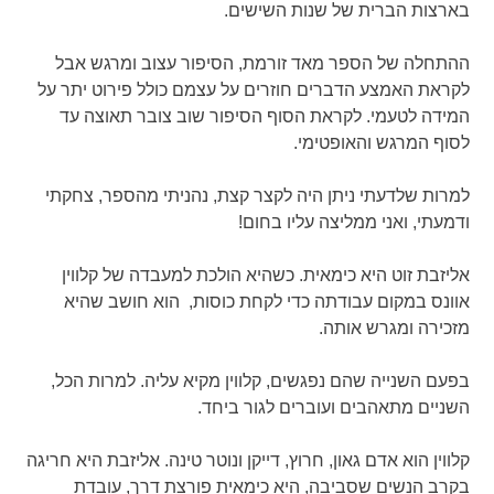
בארצות הברית של שנות השישים.
ההתחלה של הספר מאד זורמת, הסיפור עצוב ומרגש אבל
לקראת האמצע הדברים חוזרים על עצמם כולל פירוט יתר על
המידה לטעמי. לקראת הסוף הסיפור שוב צובר תאוצה עד
לסוף המרגש והאופטימי.
למרות שלדעתי ניתן היה לקצר קצת, נהניתי מהספר, צחקתי
ודמעתי, ואני ממליצה עליו בחום!
אליזבת זוט היא כימאית. כשהיא הולכת למעבדה של קלווין
אוונס במקום עבודתה כדי לקחת כוסות, הוא חושב שהיא
מזכירה ומגרש אותה.
בפעם השנייה שהם נפגשים, קלווין מקיא עליה. למרות הכל,
השניים מתאהבים ועוברים לגור ביחד.
קלווין הוא אדם גאון, חרוץ, דייקן ונוטר טינה. אליזבת היא חריגה
בקרב הנשים שסביבה, היא כימאית פורצת דרך, עובדת