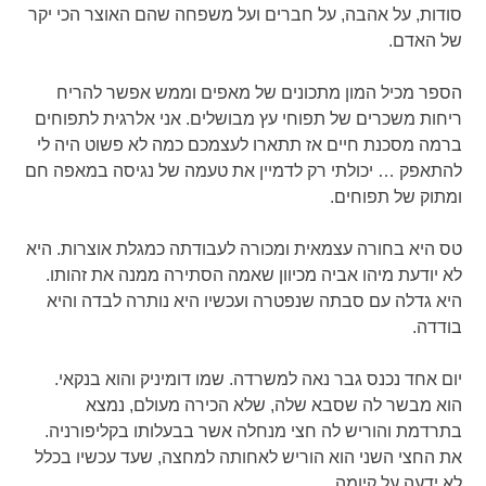
סודות, על אהבה, על חברים ועל משפחה שהם האוצר הכי יקר
של האדם.
הספר מכיל המון מתכונים של מאפים וממש אפשר להריח
ריחות משכרים של תפוחי עץ מבושלים. אני אלרגית לתפוחים
ברמה מסכנת חיים אז תתארו לעצמכם כמה לא פשוט היה לי
להתאפק … יכולתי רק לדמיין את טעמה של נגיסה במאפה חם
ומתוק של תפוחים.
טס היא בחורה עצמאית ומכורה לעבודתה כמגלת אוצרות. היא
לא יודעת מיהו אביה מכיוון שאמה הסתירה ממנה את זהותו.
היא גדלה עם סבתה שנפטרה ועכשיו היא נותרה לבדה והיא
בודדה.
יום אחד נכנס גבר נאה למשרדה. שמו דומיניק והוא בנקאי.
הוא מבשר לה שסבא שלה, שלא הכירה מעולם, נמצא
בתרדמת והוריש לה חצי מנחלה אשר בבעלותו בקליפורניה.
את החצי השני הוא הוריש לאחותה למחצה, שעד עכשיו בכלל
לא ידעה על קיומה.