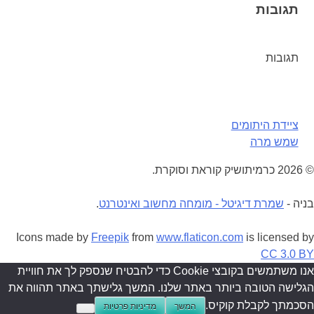
תגובות
תגובות
ניווט
ציידת היתומים
שמש מרה
© 2026 כרמיתושיק קוראת וסוקרת.
בניה -
שמרת דיגיטל - מומחה מחשוב ואינטרנט
.
Icons made by
Freepik
from
www.flaticon.com
is licensed by
CC 3.0 BY
אנו משתמשים בקובצי Cookie כדי להבטיח שנספק לך את חוויית
הגלישה הטובה ביותר באתר שלנו. המשך גלישתך באתר תהווה את
הסכמתך לקבלת קוקיס.
המשך
מדיניות פרטיות