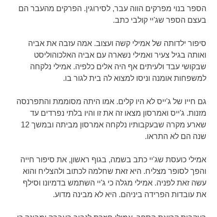
הספר בנוי מפרקים הווה עבר, לסירוגין. הפרקים מהעבר הם
בעצם הספר שג'יי קולבי כתב.
סיפור ילדותה של אמילי קשה ועצוב. אמה עזבה את אביה
ואותה בגיל צעיר ואמילי נשארה עם אביה האלכוהוליסט
שבקושי עבד ולעיתים אף היה אלים כלפיה. אמילי נלקחה
למשפחות אומנה וניסו למצוא לה בית לגור בו.
גם חייו של ג'ייס לא היו קלים. אמו היתה מסוממת והתפרנסה
מזנות. ג'ייס ואמרסון מצאו זה את זו והיו בלתי נפרדים עד
שארע מקרה שבעקבותיו נלקחה אמרסון מביתה ובמשך 12
שנה הם לא התראו.
אמילי כועסת שג'יי כתב בשמה, בגוף ראשון, את סיפור חייה
והפך לסופר מצליח. היא זאת שחלמה לכתוב ולהצליח והוא
עשה זאת לפניה. אמילי מגלה כי ג'יי השתמש בדמיונו וסילף
את עובדות הפרידה ביניהם. היא לא מבינה מדוע.