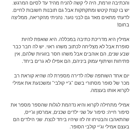
והכתיבה זורמת, היה לי קשה להניח מהיד עד לסיום המרגש.
יש בו קצת קיטש ומתקתקות אבל גם תובנות חשובות לחיים.
לדעתי מתאים מאד גם לבני נוער. נהניתי מהקריאה, ממליצה
בחום!
אמילין היא מדריכת כתיבה במכללה. היא שואפת להיות
סופרת אבל לא מצליחה לכתוב משהו ראוי. יש לה חבר כבר
שבע שנים, הם אוהבים אבל משהו חסר בזוגיות שלהם, אין
פתיחות ושיתוף עמוק ביניהם, הם אפילו לא גרים ביחד.
יום אחד השותפה שלה לדירה מספרת לה שהיא קוראת רב
מכר של סופר מסתורי בשם "ג'יי קולבי" ומשכנעת את אמילי
לקרוא אותו בעצמה.
אמילי מתחילה לקרוא והיא נדהמת לגלות שהספר מספר את
סיפור חייה: סיפור על שני ילדים שכנים, אמרסון וג'ייס,
שהתאהבו והבטיחו זה לזו שיהיו ביחד לנצח. שני הילדים הם
בעצם אמילי וג'יי קולבי הסופר.