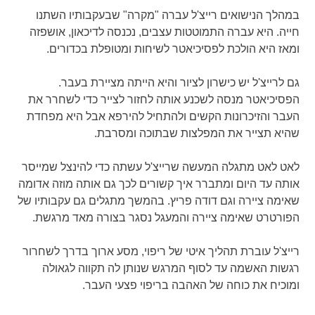
במהלך הנישואים רייצ'ל עברה "מקרה" שבעקבותיו השתנו
חייה. היא עברה התמוטטות עצבים, נכנסה לדיכאון, אושפזה
ומאז היא הולכת לפסיכיאטר לשיחות ומטופלת בכדורים.
גם לרייצ'ל יש כישרון לציור והיא הייתה מציירת בעבר.
הפסיכיאטר מנסה לשכנע אותה לחזור לצייר כדי לשחרר את
העבר והזיכרונות הקשים ולהתחיל להירפא אבל היא מפחדת
שהיא תצייר את המפלצות שבתוכה ומסרבת.
לאט לאט מתגלה המעשה שרייצ'ל עשתה כדי להינצל שמייסר
אותה עד היום ומתברר איך קשורים לכך גם אותה מוזה אדומה
שאימה ציירה וגם דודה פריץ. בהמשך מתגלים גם עקבותיו של
הפורטרט שאימה ציירה והמעגל נסגר בצורה מאד מרגשת.
רייצ'ל עוברת תהליך איטי של ריפוי, מסע ארוך בדרך לשחרור
רגשות האשמה עד לסוף המרגש שנותן לה תקווה לגאולה
ומוכיח את כוחה של האהבה בריפוי פצעי העבר.