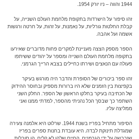
1944 והווה – ניו יורק 1954.
זהו סיפור על הישרדות בתקופת מלחמת העולם השנייה, על
קבלת החלטות גורליות, על נאמנות, על זהות, על חרטה ורגשות
אשמה ועל אהבה.
הספר מספק הצצה מעניינת למקרים פחות מדוברים שאירעו
בתקופה מלחמת העולם השנייה ומספר על יהודים ששיתפו
פעולה עם הנאצים ושירתו כחיילים בצבא הרייך הגרמני.
זהו ספר ביכורים של הסופרת והדבר היה מורגש בעיקר
בקפיצות בין הזמנים שלא היו ברורות מספיק ובחוסר ההידוק
של הכתיבה בעיקר בחלקו הראשון של הספר. החלק השני
השתפר כך שבסך הכל נהניתי מהספר, למדתי ממנו ואני
ממליצה עליו.
הסיפור מתחיל בפריז בשנת 1944. שרלוט היא אלמנה צעירה
שמגדלת תינוקת לבדה. היא עובדת בחנות ספרים בפריז
שנכבשה על ידי הגרמנים. החיים שלהן לא קלים, הן סובלות