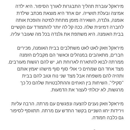
מיראקל עוברת תהליך התבגרות לאורך הסיפור. היא ילדה
אמיצה ובעלת תושייה. יום אחד היא מוצאת מכתב שילדת
אומנה, גלנדה, השאירה מזמן מתחת למיטה והופכת אותה
לחברה דמיונית שלה. ככה קל לה יותר להתמודד עם הקשיים
בבית האומנה. היא משתפת את גלנדה בכל מה שעובר עליה.
מיראקל וזאק לאט לאט משתלבים בבית האומנה, מכירים
חברים, מתאהבים במנהלים וכאשר הם מקבלים הזמנה
ממרתה לבוא להתארח לארוחת חג, יש להם רגשות מעורבים.
מצד אחד הם שמחים כי אולי סוף סוף מישהו יאמץ אותם
ותהיה להם משפחה אבל מצד שני נוח וטוב להם בבית
"סקילי". השיחות בין האחים וההתלבטויות שלהם כל כך
מרגשות, לא יכולתי לעצור את הדמעות.
מיראקל וזאק נענים להצעה ונפגשים עם מרתה. הרבה עליות
וירידות יחוו השניים בקשר החדש עם מרתה. תתווסף לסיפור
גם כלבה חמודה.