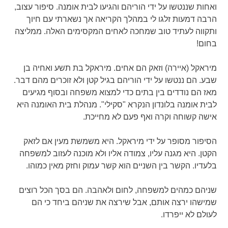
ואחות שננטשו על ידי הוריהם והגיעו לבית אומנה. סיפור עצוב,
הרבה דמעות זלגו לי במהלך הקריאה אך נשארתי עם חיוך
ותקווה לעתיד טוב שמחכה לאחים המקסימים האלה. ממליצה
בחום!
מיראקל (איירה) וזאק הם אחים. מיראקל בת תשע ואחיה בן
שבע. הם ננטשו על ידי הוריהם בגיל קטן ולא זוכרים מהם דבר.
מאז הם נודדים בין בתים כדי למצוא משפחה ובסוף מגיעים
לבית אומנה בלונדון הנקרא "סקילי". מנהלת בית האומנה היא
אישה קשוחה וקרה ואף פעם לא מחייכת.
הסיפור מסופר על ידי מיראקל. היא משמשת מעין אם לזאק
הקטן. היא מגנה עליו, צמודה אליו ולא מוכנה לעזוב למשפחה
בלעדיו. הקשר בין השניים הוא קשר עמוק וחזק מאין כמוהו.
שניהם כמהים למשפחה, לחום ולאהבה. הם בסך הכל רוצים
שמישהו ירצה אותם, אבל שירצה את שניהם ביחד כי הם
לעולם לא ייפרדו.