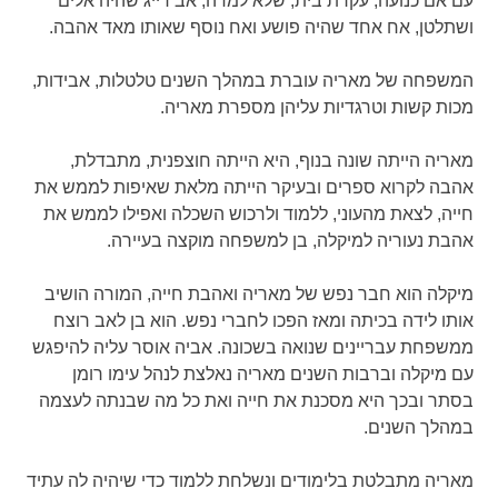
עם אם כנועה, עקרת בית, שלא למדה, אב דייג שהיה אלים
ושתלטן, אח אחד שהיה פושע ואח נוסף שאותו מאד אהבה.
המשפחה של מאריה עוברת במהלך השנים טלטלות, אבידות,
מכות קשות וטרגדיות עליהן מספרת מאריה.
מאריה הייתה שונה בנוף, היא הייתה חוצפנית, מתבדלת,
אהבה לקרוא ספרים ובעיקר הייתה מלאת שאיפות לממש את
חייה, לצאת מהעוני, ללמוד ולרכוש השכלה ואפילו לממש את
אהבת נעוריה למיקלה, בן למשפחה מוקצה בעיירה.
מיקלה הוא חבר נפש של מאריה ואהבת חייה, המורה הושיב
אותו לידה בכיתה ומאז הפכו לחברי נפש. הוא בן לאב רוצח
ממשפחת עבריינים שנואה בשכונה. אביה אוסר עליה להיפגש
עם מיקלה וברבות השנים מאריה נאלצת לנהל עימו רומן
בסתר ובכך היא מסכנת את חייה ואת כל מה שבנתה לעצמה
במהלך השנים.
מאריה מתבלטת בלימודים ונשלחת ללמוד כדי שיהיה לה עתיד