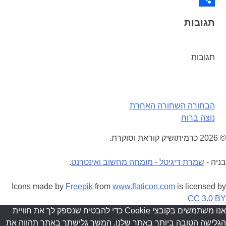
Share
תגובות
תגובות
ניווט
הבחורה השחורה האחרת
נוצה ברוח
© 2026 כרמיתושיק קוראת וסוקרת.
בניה -
שמרת דיגיטל - מומחה מחשוב ואינטרנט
.
Icons made by
Freepik
from
www.flaticon.com
is licensed by
CC 3.0 BY
אנו משתמשים בקובצי Cookie כדי להבטיח שנספק לך את חוויית
הגלישה הטובה ביותר באתר שלנו. המשך גלישתך באתר תהווה את