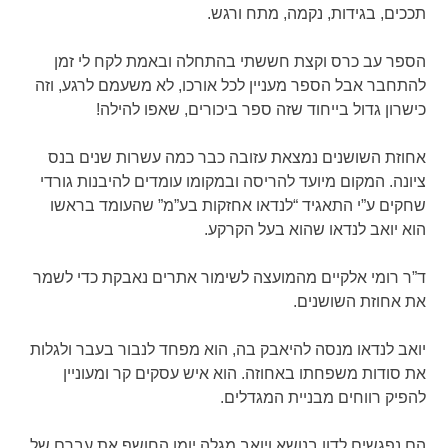
תככים, בגידות, נקמה, מתח ורגש.
הספר עב כרס וקצת חששתי בהתחלה ובאמת לקח לי זמן
להתחבר אבל הספר מעניין לכל אורכו, לא משעמם לרגע, וזה
כישרון גדול בייחוד שזה ספר ביכורים, שאפו להילה!
אחוזת השושנים נמצאת עזובה כבר כמה עשרות שנים בנס
ציונה. המקום מיועד להריסה ובמקומו עומדים להיבנות גורדי
שחקים ע”י התאגיד “לנדאו אחזקות בע”מ” שהעומד בראשו
הוא יואב לנדאו שהוא בעל הקרקע.
ד”ר רומי אלקיים מהמועצה לשימור אתרים נאבקת כדי לשמר
את אחוזת השושנים.
יואב לנדאו מנסה להיאבק בה, הוא מפחד לנבור בעבר ולגלות
את סודות משפחתו באחוזה. הוא איש עסקים קר ומעוניין
להפיק רווחים מבניית המגדלים.
הם נפגשים לדון בנושא ויואב מגלה יומן החושף את עברם של