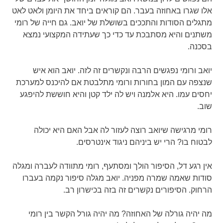
אלו שגרו באחוזה בעבר. הם קוראים ביחד את היומן ולאט לאט
מתגלים הסודות והתככים בשושלת של יואב. גם חייה של רומי
משתנים והיא מסתבכת עד כדי כך שעתידה המקצועי נמצא
בסכנה.
יואב ורומי נפגשים הרבה ונקשרים זה לזה. יואב הוא איש
שנצפה עם המון בחורות ורומי מתלבטת אם להיכנס למערכת
יחסים עמו. היא אלמנה ויש לה ילד קטן והיא חוששת להיפגע
שוב.
רומי מרגישה שיואב רוצה לעזור לה אבל האם היא יכולה
לבטוח בו? הרי יש ביניהם ניגוד אינטרסים.
אין רגע דל, הסיפור הולך ומסתעף, רומי מתוודה לעברה ומגלה
סודות שאמה שמרה מפניה. יואב מגלה סיפור נקמה בעברו
הרחוק. הסיפורים נקשרים זה בזה בכישרון רב.
מה יהיה גורלה של האחוזה? מה יהיה גורל הקשר בין רומי