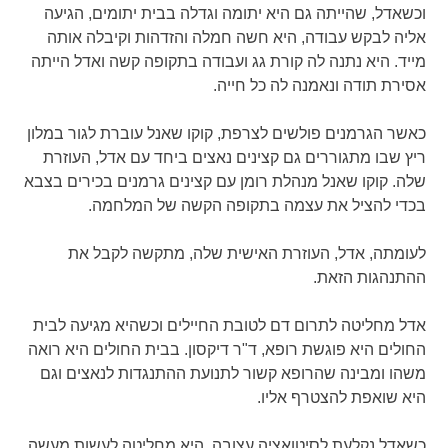
וכשאדל, שהייתה גם היא יתומה וגדלה בבית יתומים, הגיעה
אליה לבקש עבודה, היא חשה חמלה והזדהות וקיבלה אותה
מייד. היא נתנה לה קורת גג ועבודה בתקופה קשה ואדל הייתה
אסירת תודה ונאמנה לה כל חייה.
כאשר הגרמנים פולשים לצרפת, קוקו שאנל עוברת לגור במלון
ריץ שבו מתגוררים גם קצינים נאצים ביחד עם אדל, העוזרת
שלה. קוקו שאנל מנהלת רומן עם קצינים גרמנים בכירים בצבא
בכדי להציל את עצמה בתקופה הקשה של המלחמה.
לעומתה, אדל, העוזרת האישית שלה, מתקשה לקבל את
ההתנהגות הזאת.
אדל מחליטה לתרום דם לטובת החיילים וכשהיא מגיעה לבית
החולים היא פוגשת רופא, ד"ר דיקסון. בבית החולים היא רואה
משהו ומבינה שהרופא קשור לתנועת ההתנגדות לנאצים וגם
היא שואפת להצטרף אליו.
כשאדל נקלעת לסיטואציה עצובה, היא מחליטה לעשות מעשה