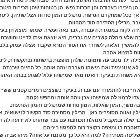
בכדי לפרנס את בתה ואותה. החברה הכי טובה של ליסה היא מריל
הן היכירו בעבודה והן חברות נפש. הן בטוחות שהן מכירות היטב
אך ככל שמתקדם הסיפור, מתגלים המון סודות אצל שתיהן. ליסה
ר, מרילין מסתירה סוד מההווה.
ירה לקוח במסגרת העבודה, גבר נאה ועשיר, שמאד מוצא חן בעינ
ה שלא ניהלה קשרים עם גברים, היא יוצאת איתו לדייט וחושבת
 להמשיך הלאה, לשחרר את הסוד הנורא שקבור אצלה עמוק בלב
סות למצוא אהבה.
ילה ילד מטביעה ותמונות שלהן מופצות ברשתות ובתקשורת, ליס
לא אנונימית ואם מישהו מעברה יזהה אותה, כל החיים שבנתה
א מפחדת ובעיקר דואגת מאד שמישהו עלול לפגוע בבתה האהו
 חייבת להתמודד עם עברה. בעיקר כשצצים רמזים קטנים ששייכ
עדו לרמוז לה שמישהו אכן זיהה אותה ומחפש נקמה.
 בהמשך, המון שאלות, המון סודות שמתגלים והמון הפתעות.
לין ואווה מסופרים כאן. מרילין מסתירה סוד הקשור לנישואיה, א
שלה ובמקביל מנהלת תכתובת עם גבר שזהותו לא ידועה לה ד
תאהבת בו ומצפה בקוצר רוח למפגש ביניהם.
שליסה מסתירה? למה היא כל כך מגוננת על אווה? מיהו אביה ש