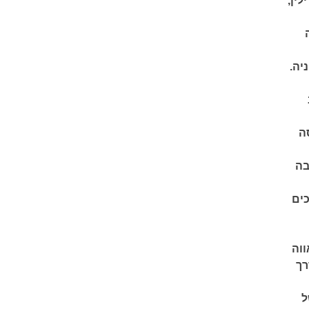
ין,
יה.
ה
בה
ים
ווה
רך
ל