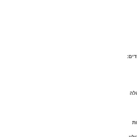
דים:
אלה
ת