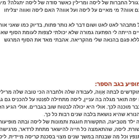
גורל החברות של ליסה ומרילין כאשר סודה של ליסה יתגלה? מיה
אווה? מי מאיים על ליסה ועל אווה? האם ליסה ואווה יצליחו
 מתבהר לאט לאט ושום דבר לא נותר פתוח, בדיוק כמו שאני אוה
ם הייתה לי הפתעה גמורה שלא יכולתי לצפות לעומת הסוף שאו
ללא פגם בהנאה שלי מהקריאה. אהבתי מאד את הסוף המרגש
ופיע בגב הספר:
קדשים לבתה אָוָוה, לעבודה שלה ולחברה הכי טובה שלה מרילין
יפה תואר מגלה בה עניין, ליסה מתחילה לפנטז על להכניס גם ג
כבר מוכנה לכך. אולי היא יכולה לבטוח שוב בגברים. אולי הגיע הז
נורא שהיא נושאת בלבה שנים רבות כל כך.
 ילד מטביעה, התקשורת חוגגת ותמונות של ליסה ובתה מופיעות
ורת. ליסה, שהתאמצה כל חייה להישאר מתחת לרדאר, מרגישה
נפץ וכל מה שבנתה במשך שנים מצוי בסכנת קריסה מיידית. ליס