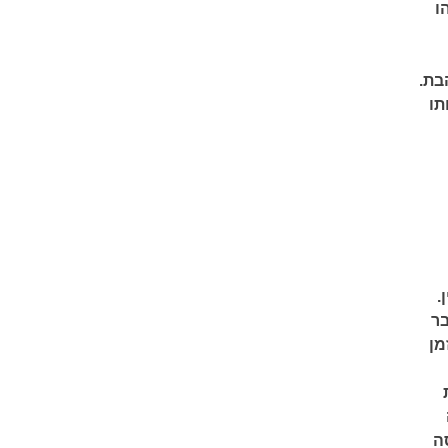
ו
בת.
תו
.
בר
מן
ה