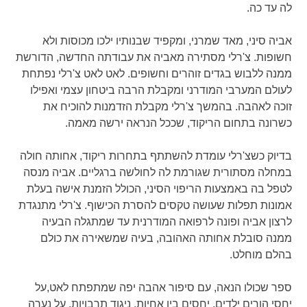
לה עד כה.
אביה סיני, מאד שמרני, ומקפיד שבנותיו ילכו מכוסות ולא
חשופות. צ'רלי מסתירה מאביה את עבודתה החדשה, הדורשת
ממנה ללבוש בגדים זוהרים וחשופים. לאט לאט צ'רלי נפתחת
לעולם המערבי המודרני ומקבלת הרבה ביטחון עצמי ואפילו
זוכה לאהבה. בהמשך צ'רלי מקבלת הזדמנות להוכיח את
כשרונה בתחום הריקוד, שככל הנראה ירשה מאמה.
בדיוק כשצ'רלי עומדת להשתתף בתחרות ריקוד, אחותה חולה
במחלה מסתורית שגורמת לה לחולשה ברגליים. אביה מנסה
לטפל בה באמצעות הריפוי הסיני, הכולל הזמנת אישה בעלת
אמונות תפלות שעושה טקסים להסרת הכישוף. צ'רלי מתנגדת
לרצון אביה ופונה לרפואה המודרנית עד שמתגלה הבעיה
ממנה סובלת אחותה האהובה, בעיה שמשאירה את כולם
בהלם מוחלט.
ספר שכולו הנאה, עם סיפור אהבה יפה שמתפתח לאט,על
יחסי הורים ילדים, יחסים בין אחיות, ניגוד תרבויות, על נערה