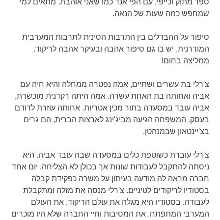
ספר מתוק וכייפי, עם הפי אנד כמו שאני אוהבת, מתאים למי
שמחפש כמה שעות של הנאה.
סיפור על ההבדלים בין התרבות הסינית לתרבות המערבית
המודרנית, יש בו גם סיפור אהבה ובעיקר אהבה לריקוד.
ממליצה בחום!
צ'רלי בת עשרים ושתיים, אמה נפטרה ממחלה והיא חיה עם
אביה ואחותה בת האחת עשרה. אמה היתה רקדנית מוכשרת,
אביה עובד במסעדה בתור מכין אטריות. אחותה עוזרת לדודם
בעסק. המשפחה הגיעה מביג'ינג לארצות הברית, הם גרים
בצ'יינטאון שבמנהטן.
צ'רלי עובדת כשוטפת כלים במסעדה שבה עובד אביה. היא
ניסתה להתקבל לעבודות שונות אך בכולן לא הצליחה. יום אחד
חברה מראה לה מודעה בעיתון על משרה כפקידת קבלה
בסטודיו לריקודים לטיניים. צ'רלי מנסה את מזלה ומתקבלת
לעבודה. בסטודיו היא מגלה את עולם הריקוד, את העולם
המערבי המתפתח, את המסיבות וחיי החברה שלא היו מוכרים