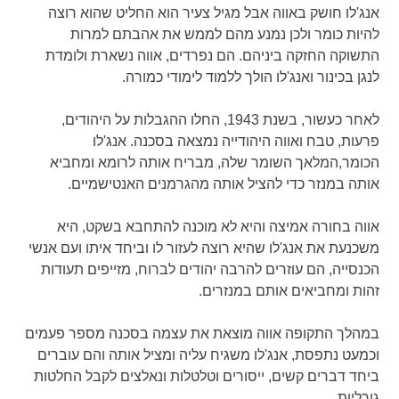
אנג'לו חושק באווה אבל מגיל צעיר הוא החליט שהוא רוצה
להיות כומר ולכן נמנע מהם לממש את אהבתם למרות
התשוקה החזקה ביניהם. הם נפרדים, אווה נשארת ולומדת
לנגן בכינור ואנג'לו הולך ללמוד לימודי כמורה.
לאחר כעשור, בשנת 1943, החלו ההגבלות על היהודים,
פרעות, טבח ואווה היהודייה נמצאה בסכנה. אנג'לו
הכומר,המלאך השומר שלה, מבריח אותה לרומא ומחביא
אותה במנזר כדי להציל אותה מהגרמנים האנטישמיים.
אווה בחורה אמיצה והיא לא מוכנה להתחבא בשקט, היא
משכנעת את אנג'לו שהיא רוצה לעזור לו וביחד איתו ועם אנשי
הכנסייה, הם עוזרים להרבה יהודים לברוח, מזייפים תעודות
זהות ומחביאים אותם במנזרים.
במהלך התקופה אווה מוצאת את עצמה בסכנה מספר פעמים
וכמעט נתפסת, אנג'לו משגיח עליה ומציל אותה והם עוברים
ביחד דברים קשים, ייסורים וטלטלות ונאלצים לקבל החלטות
גורליות.