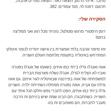
מחבר:
איימי הרמון,
הוצאה לאור:
הוצאת ספרים אהבות,
תרגום:
דפנה לוי,
מס' עמודים:
382.
הסקירה שלי:
רומן היסטורי מרגש ומטלטל, נהניתי מכל רגע ואני ממליצה
בחום!
זהו סיפור אהבה בלתי אפשרית בין אישה יהודיה לכומר איטלקי
המתרחש באיטליה בתקופת מלחמת העולם השנייה.
אווה ואנג'לו גדלו ביחד כמו אחים. כשאמו של אנג'לו נפטרה
ואביו לא הצליח לגדלו, אנג'לו נשלח מארצות הברית
למשפחתה של אווה בפירנצה שבאיטליה לגור איתם. גם אווה
גדלה עם אביה, אמה נפטרה ממחלה כשהייתה ילדה. השניים
גדלו ביחד כמו אחים, הפכו לחברי נפש וחלקו הכל אחד עם
השנייה. כשהתבגרו, הם הבינו שמה שיש ביניהם זה הרבה
מעבר לחברות, הם מאוהבים זה בזו.