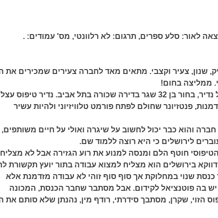
צאה לאור:
סלע ספרים,
תרגום:
לא רלוונטי,
מס' עמודים:
.
, שנון, צעיר וקצבי. מתאים מאד לחברה צעירים שמכירים את הו
. ממליצה בחום!
זהו סיפור קומי על נדיר, בחור בן 32 שגר בדירה שכורה בתל אביב. נדיר טיפוס עצלן
מנות, פנטזיונר שחולם לפתח פורמט טלוויזיוני ולהיות עשיר
חברה והוא כבר יכול לחשוב על שיגרה ואולי על חיים משותפים, 
ברים לירושלים כי היא רוצה ללמוד שם.
הטיפוסי חוטף הלם ומנסה למנוע את רוע הגזירה אבל לא מצליח.
דווקא בירושלים הוא מצליח למצוא עבודה בתור יועץ תקשורת ל
כנסת שנוי במחלוקת אך סוף סוף זוהי לא עבודה מזדמנת אלא
יש בה פוטנציאל לקידום. אבל מסתבר שחבר הכנסת, המכונה
וס הזוי, שקרן, מסתבך סידרתי, רודף מין, נהנתן שלא סותם את 