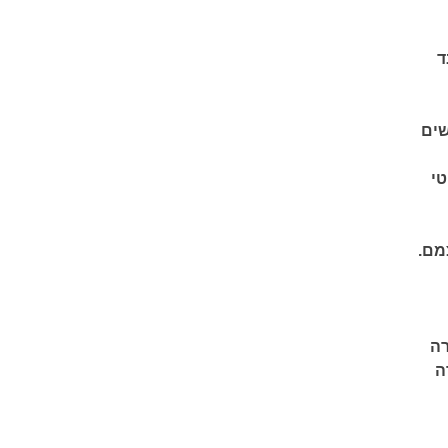
ד
שים
טי
מם.
 32. יש לו חברה
ה