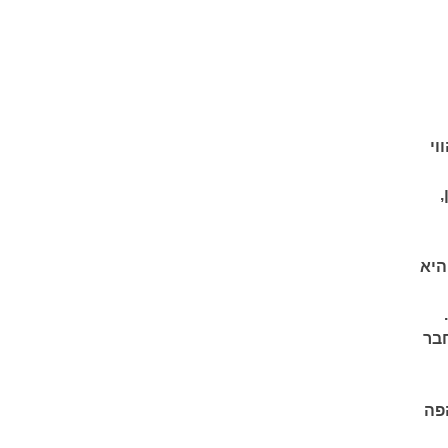
וי
,
היא
חבר
הפה