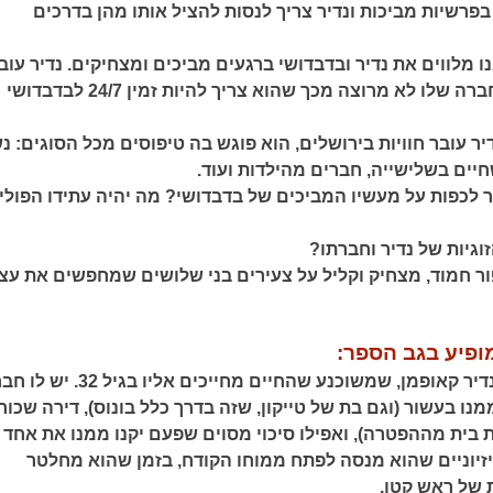
פרשיות מביכות ונדיר צריך לנסות להציל אותו מהן בדרכים
 מלווים את נדיר ובדבדושי ברגעים מביכים ומצחיקים. נדיר עוב
מסביב לשעון והחברה שלו לא מרוצה מכך שהוא צריך להיות זמין 24/7 לבדבדושי
יר עובר חוויות בירושלים, הוא פוגש בה טיפוסים מכל הסוגים: נ
יים בשלישייה, חברים מהילדות ועוד.
ר לכפות על מעשיו המביכים של בדבדושי? מה יהיה עתידו הפולי
וגיות של נדיר וחברתו?
פור חמוד, מצחיק וקליל על צעירים בני שלושים שמחפשים את עצ
ופיע בגב הספר:
גיבור הספר הוא נדיר קאופמן, שמשוכנע שהחיים מחייכים אליו בגיל
ו בעשור (וגם בת של טייקון, שזה בדרך כלל בונוס), דירה שכור
 בית מההפטרה), ואפילו סיכוי מסוים שפעם יקנו ממנו את אחד
זיוניים שהוא מנסה לפתח ממוחו הקודח, בזמן שהוא מחלטר
 של ראש קטן.