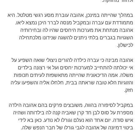
ולחזור מחוזקת.
במהלך שהייתה במינכן, אהובה עוברת מסע רגשי מטלטל. היא
מתמודדת עם עברה ובמקביל מנסה לברר היכן נמצא ליאו.
אהובה מנתחת את מערכות היחסים שהיו לה ובחירותיה
השגויות בגברים בלתי ניתנים להשגה שנידונו מלכתחילה
לכישלון.
אהובה מבינה כי עברה כילדה להורים ניצולי שואה השפיע על
אי יכולתה להתחייב למערכות יחסים ועל אי רצונה בילדים
משלה. אמה הדיכאונית שהייתה מתאשפזת לעיתים תכופות
והזוגיות הלא טובה שראתה בבית, חלחלו אליה והשפיעו עליה
חזק.
במקביל לסיפורה בהווה, משובצים פרקים בהם אהובה הילדה
מספרת על סוס לבן חד קרן שאביה קנה לה בילדותה ושהיה
איש סודה. יום אחד הוא נעלם וגורלו לא נודע. כאן בא לידי
ביטוי דמיונה של אהובה לגבי גורלו של חבר הנפש שלה.