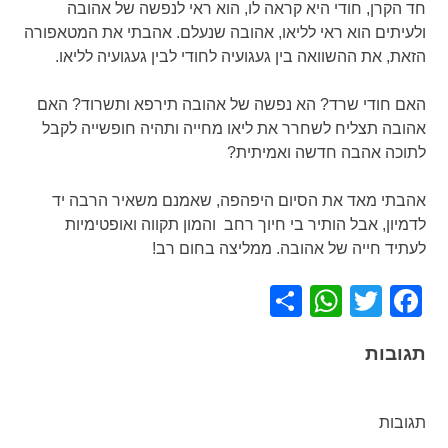
חד הקרן, חודי היא קראה לו, הוא ראי לנפשה של אהובה
ולעיתים הוא ראי לליאו, אהובה שנעלם. אהבתי את המטאפורה
הזאת, את ההשוואה בין געגועיה לחודי לבין געגועיה לליאו.
האם חודי שרד? הא נפשה של אהובה תירפא ותשרוד? האם
אהובה תצליח לשחרר את ליאו מחייה ותהיה חופשייה לקבל
לתוכה אהבה חדשה ואמיתית?
אהבתי מאד את הסיום היפהפה, שאמנם משאיר הרבה יד
לדמיון, אבל הותיר בי חיוך רחב והמון תקווה ואופטימיות
לעתיד חייה של אהובה. ממליצה בחום רב!
WhatsApp
Share
Facebook
Twitter
תגובות
תגובות