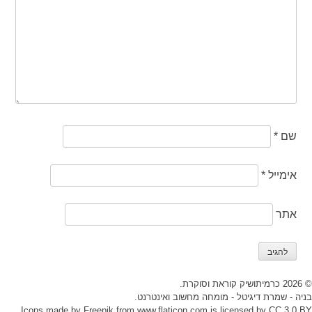
שם
*
אימייל
*
אתר
© 2026 כרמיתושיק קוראת וסוקרת.
בניה -
שמרת דיגיטל - מומחה מחשוב ואינטרנט
.
Icons made by
Freepik
from
www.flaticon.com
is licensed by
CC 3.0 BY