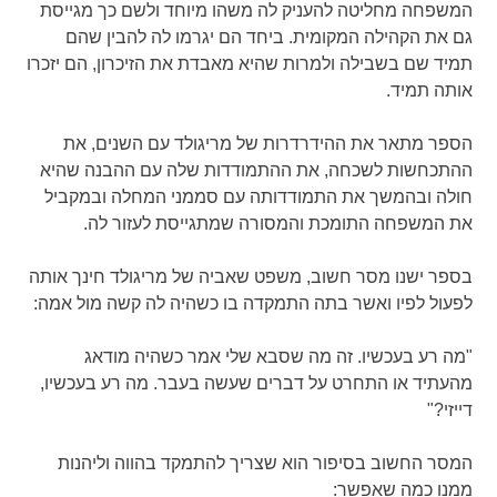
המשפחה מחליטה להעניק לה משהו מיוחד ולשם כך מגייסת
גם את הקהילה המקומית. ביחד הם יגרמו לה להבין שהם
תמיד שם בשבילה ולמרות שהיא מאבדת את הזיכרון, הם יזכרו
אותה תמיד.
הספר מתאר את ההידרדרות של מריגולד עם השנים, את
ההתכחשות לשכחה, את ההתמודדות שלה עם ההבנה שהיא
חולה ובהמשך את התמודדותה עם סממני המחלה ובמקביל
את המשפחה התומכת והמסורה שמתגייסת לעזור לה.
בספר ישנו מסר חשוב, משפט שאביה של מריגולד חינך אותה
לפעול לפיו ואשר בתה התמקדה בו כשהיה לה קשה מול אמה:
"מה רע בעכשיו. זה מה שסבא שלי אמר כשהיה מודאג
מהעתיד או התחרט על דברים שעשה בעבר. מה רע בעכשיו,
דייזי?"
המסר החשוב בסיפור הוא שצריך להתמקד בהווה וליהנות
ממנו כמה שאפשר: