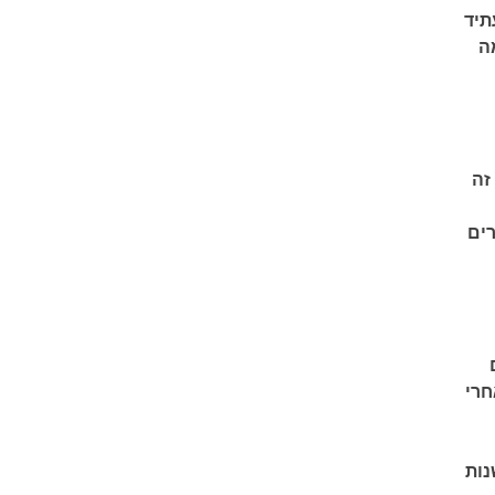
תיד
ה
זה
רים
חרי
נות