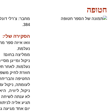
חטופה
מחבר:
צ'רלי דונל
384.
הסקירה שלי:
וואו איזה ספר מ
נעלמת.
ממליצה בחום!
ניקול ומייגן מסי
נעלמות. לאחר תק
חוזרת לחיק משפח
החטיפה והבריחה,
לעומתה, ניקול ע
ניקול, ליוויה, ה
לא ענתה לשיחה מ
תגיע אליה לניתוח
יום אחד מגיעה גו