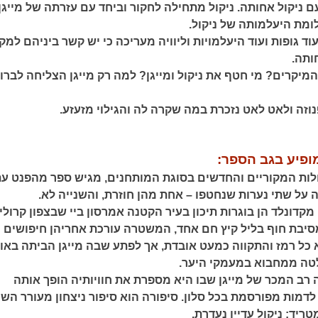
 ניקול אחותה. ניקול מתחילה לחקור וביחד עם עזרתה של מייגן 
מת היעלמותה של ניקול.
 גופות ועוד היעלמויות וליוויה מעריכה כי יש קשר ביניהם למק
ותה.
מיקרים? מי חטף את ניקול ומייגן? למה רק מייגן הצליחה לברו
נוזה ולאט לאט נזכרת במה שקרה לה והגילוי מזעזע.
ופיע בגב הספר:
קולות המקוריים והחדשים בסוגת המותחנים, מגיש ספר מהפנט עת
 על שתי נערות שנחטפו – אחת מהן חוזרת, והשנייה לא.
 מקדונלד הן בוגרות תיכון בעיר הקטנה אמרסון ביי שבצפון קרוליי
יבת חוף בליל קיץ חם אחד, המשטרה עורכת אחריהן חיפושים
 כל רמז והתקווה כמעט אובדת, אך לפתע שבה מייגן הביתה באו
טה ממחבוא במעמקי היער.
 רב המכר של מייגן שבו היא מספרת את חוויותיה הופך אותה
לדמות מפורסמת בכל סלון. סיפורה הוא סיפור ניצחון מעורר הש
יד: ניקול עדיין נעדרת.