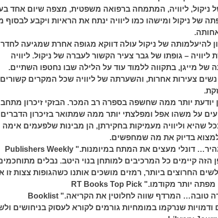
 ניקול, ליוויה, המתמחה ברפואה משפטית, מצפה שיום אחד בע
ה של ניקול ומישהו כמו ליוויה ינתח את הראיות ויקבע לבסוף מ
חותה.
 להיעלמותה של ניקול עולה דווקא מגופה אחרת שמגיעה לחדר
ליוויה – גופתו של גבר צעיר הקשור לעברה של ניקול. ליוויה
של מייגן, בתקווה ללמוד עוד על הלילה שבו נחטפו השתיים.
 נשים צעירות אחרות, והשערתה של ליוויה שכל המקרים קשורים 
קת.
 יודעת יותר ממה שחשפה בספרה רב המכר. הבזקי זיכרון מתחב
ים על משהו אפל ומפלצתי יותר ממה שמתואר בזיכרון הדברים
ל שהיא וליוויה מעמיקות בחקירתן, הן מבינות שלפעמים אימה
למצוא בדיוק את מה שמחפשים.
דונלי מעצים את המתח במיומנות." Publishers Weekly
ן הזה קיימים כל המרכיבים למותחן בנוי היטב. נבלים מתוחכמים
ים החרוצים ביותר, רמזים מושכים אותנו כשהגופות צצות זו א
ותר מקודמו." RT Books Top Pick
 טובה… המרדף שווה לחלוטין את הקריאה." Booklist
ודמויות שנרקמו במומחיות גורמים לקורא לעסוק בניחושים ולש