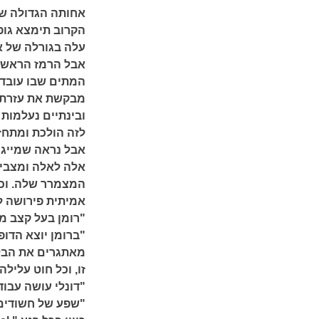
אחותה הגדולה של
הקרוב תימצא גופת
עלה בגורלה של א
אבל הרמז הראשון
המתים שבו עובדת 
מבקשת את עזרתה 
ובינתיים נעלמות
לזה הולכת ומתחז
אבל נראה שמייגן
אלה לאלה ומצביע
המצמרר שלה. וככ
אמיתית פירושה 
"רומן בעל קצב מהיר… 
"ברומן יוצא הדופ
מאתגרים את הבלש
זו, וכל חוט עלילה מפתה י
"דונלי עושה עבודה
"שפע של חשודים 