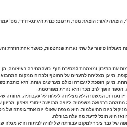
י,
הוצאה לאור:
הוצאת מטר,
תרגום:
כנרת היגינס-דוידי,
מס' עמוד
תח מעולה! סיפור על שתי נערות שנחטפות, כאשר אחת חוזרת והש
ימות את התיכון ומוזמנות למסיבת חוף. כשהמסיבה בעיצומה, הן
ופה, מייגן מצליחה להערים על החוטף ולברוח ממקום המחבוא 
תה. מייגן הופכת לגיבורה וכולם מעריצים אותה. היא כותבת ספ
 הספר הופך לרב מכר והיא נהיית מפורסמת.
דיין נעדרת. המשטרה לא מצליחה לעלות על עקבותיה. אחותה של
יא מתמחה ברפואה משפטית. ליוויה מרגישה ייסורי מצפון מכיוון 
ניקול ביום ההיעלמות. היא מצפה שאולי יום אחד גופתה של ניק
 ואז היא תוכל לדעת מה עלה בגורלה.
פה של גבר צעיר למקום עבודתה של לוויה לניתוח והיא מגלה שא