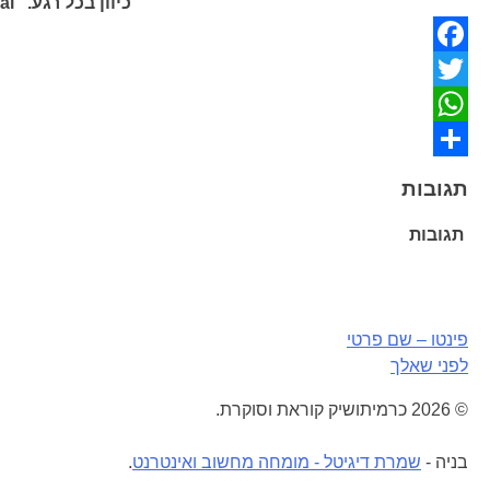
כיוון בכל רגע." Library Journal
Facebook
Twitter
WhatsApp
Share
תגובות
תגובות
ניווט
פינטו – שם פרטי
לפני שאלך
© 2026 כרמיתושיק קוראת וסוקרת.
בניה -
שמרת דיגיטל - מומחה מחשוב ואינטרנט
.