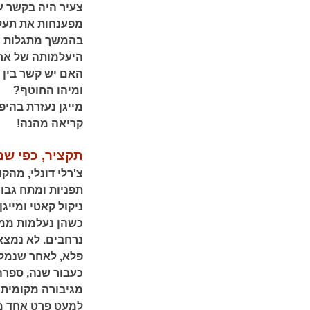
צעיר היה בקשר עם
מפענחות את תעלו
בהמשך מתגלות עוד
היעלמותה של אח
האם יש קשר בין ה
ומיהו החוטף?
מייגן נעזרת בהיפ
קריאה מהנה!
תקציר, כפי שמ
צ'רלי דונלי, מה
תפניות ומתח גבוה
ניקול קאטי ומייגן
כשהן נעלמות ממס
נרחבים. לא נמצא
פלא, לאחר שנמל
כעבור שנה, ספרה
מגיבורה מקומית 
למעט פרט אחד מטר