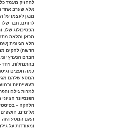
להחזיק מעמד כלכ
אלא שערב אחד הח
מנגן לעצמו על ה
לרותם, חבר שלו מ
הפסיכולוג שלו, ו
מכאן והלאה מתחי
הלא הגיונית (שמ
חדשה) להקים מחד
חברם הנערץ יוני
בהתנחלות. ויחד 
כמה חפצים וגיטרו
המסע שלהם מגיע 
תעשייתיות ובמועד
למרות גילם והפת
הפנסיונר הציוני
הלהקה – בסיסטית
אלימים, חושפים ב
האם המסע הזה מי
ומעודדות על גילם