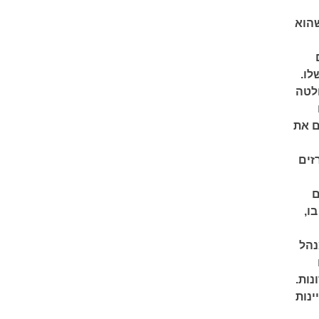
שהוא
לו.
חלטה
ם את
זים
ם
ו,
נהל
נות.
ינות