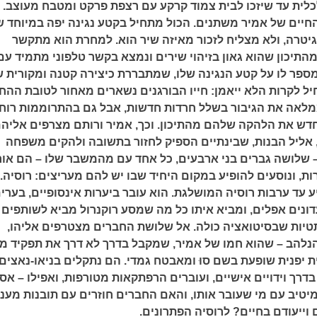
לית עד שיזכו לבית צמוד קרקע עם רצפת פרקט ומטבח מעוצב.
יים של אמיר משתנים. הכול מתחיל בקטע נגינה יפה במיוחד 
גיטרה, ולא מצליח לזכור מאיזה שיר הוא. למחרת הוא מתקשר
התיכון שהוא גאון בזיהוי שירים ונמצא בקשר טלפוני מתמיד עם
מספר לו על קטע הנגינה שלו, שמתבררת כיצירה קטנה ומקורית ש
ל לקרות הלא ייאמן: חייו הבורגנים נשארים מאחור לטובת הה
מלאה את הגיבור בשלל חרדות חדשות, אבל גם בהתרוממות רוח
ש את הלהקה שלהם מהתיכון. וכך, אמיר ורותם מצרפים אליה
, אליל הבנות, שבינתיים הספיק לחזור בתשובה ולהקים משפחה
– שלושה גברים בני ארבעים, כל אחד עם מהמשבר שלו – הם אור
ת, ונוסעים להופיע במקום היחיד שבו יש להם מעריצים: רוסיה.
עד ערבות רוסיה המושלגת. הוא עובר ביערות אינסופיים, בערי
ונים אפלים, ומביא איתו כל מה שמסע רוקנרול מביא לשותפים ב
טיות שבסיטואציה כולה. אל שלושת החברים מצטרפים אליהו,
 הנלהב – שהוא חמו של אמיר, שמקבל בדרך לא דרך את תפקיד מ
 יפנית שופעת בשם סוּ ומאבטח גמדי. הם נתקלים בניאו-נאצים
דרך וידויים אישיים, ועוברים הרפתקאות מטורפות, ואפילו – אסו
טיב עם מי שעובר אותו, והאם החברים חוזרים עם תובנות מעני
 וייעודם בחיים? לרוסיה הפתרונים.