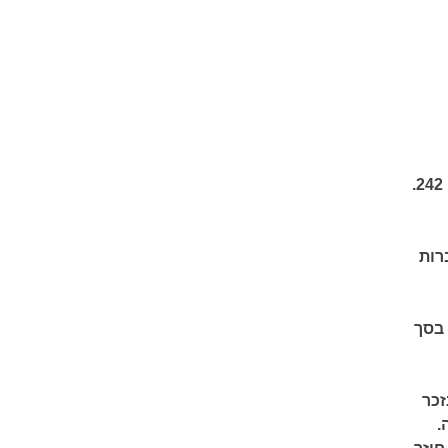
242.
רות
 בסך
זכר
.