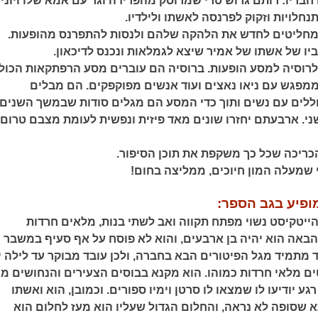
חבריו: רותם גרוש טרי שמרוסק מהפרידה וגר עם אמא שלו ויוני 
חלויות וזקוק לפרנסה לאשתו ולילדיו.
 מחליטים לחדש את הלהקה שלהם ולנסות להתפרנס מהופעות.
ו של אשתו של אמיר שיצא לגמלאות ונכנס לדיכאון.
לרוסיה למסע הופעות. ברוסיה הם עוברים מסע הרפתקאות הכול
מפגש עם ניאו נאצים ועוד אנשים מפוקפקים. הם מבלים
ללים עם נשים ותוך כדי המסע הם מגלים סודות שבמשך השנים
י. ארבעתם יחזרו שונים מאד פיזית ונפשית לעומת מצבם טרום
ריכה שכל כך משקפת את תוכן הסיפור.
וי שמעלה המון חיוכים, ממליצה בחום!
ופיע בגב הספר:
הייטקיסט נשוי מפתח תקווה ואב לשתי בנות, מלאים חרדות
הבאה הוא יהיה בן ארבעים, והוא לא פוסח על אף סעיף במשבר ה
 מתמיד מגל הפיטורים הבא בחברה, ולכן עובד מבוקר עד לילה י
ים מלאי חרדות כמוהו. הוא מקנא בבוסים הצעירים והנחושים ממ
ע יודיעו לו שמצאו לו סרטן וימיו ספורים. וכמובן, הוא ואשתו
שסופה לא נראה, והחלום הגדול שעליו הוא מעז לחלום הוא