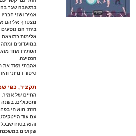
הוא יוצר קשר עם 
בתשובה שגר בהתנ
אמיר ושני חבריו
מצטרף אליהם אבי
ביחד הם נוסעים 
אלימות כתוצאה מ
במועדונים ומתהו
הסתירו אחד מהשנ
הנסיעה.
אהבתי מאד את הכ
סיפור דמיוני והז
תקציר, כפי שמ
החיים של אמיר, 
ותסכולים. בשנה 
הזה: הוא חי בפחד
עם עוד הייטקיסט
והוא בטוח שבכל רג
שקועים במשכנתא 