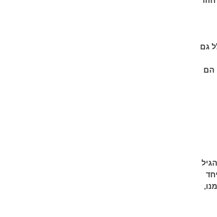
חוזר
ל גם
 הם
גיל
חד
נו,