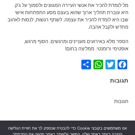
מל לומדת להכיר את אנשי העיירה המגוונים ולסמוך על ג'ק.
היא עוברת תהליך ארוך שהוא בעצם מסע התפתחות אישי
שבו היא לומדת להכיר את עצמה, לשתף רגשות, לנסות לאהוב
מחדש ולקבל אהבה.
הספר מלא באירועים מעניינים ומרגשים. הסוף מרגש,
אופטימי ורומנטי. ממליצה בחום!
WhatsApp
Share
Facebook
Twitter
תגובות
תגובות
אנו משתמשים בקובצי Cookie כדי להבטיח שנספק לך את חוויית הגלישה
ניווט
על עצמות המתים
האורחת המושלמת
הטובה ביותר באתר שלנו. המשך גלישתך באתר תהווה את הסכמתך