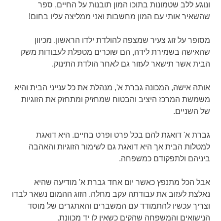
ונוגע ללב שטמונות בתוכו המון תובנות על החיים, ספר
שהשאיר אותי עם המון מחשבות ואני ממליצה עליו בחום!
מסופר על זוג צעיר שמצפה להולדת ילדו הראשון. מכיוון
שהאישה בשמירת לידה, הם שוכרים מטפלת לעבודות משק
הבית אשר תישאר לעזור גם לאחר הולדת התינוק.
אותה אישה, המכונה גברת א', מנהלת את כל ענייני הבית והיא
משמשת המרכז היציב והבטוח שמחזיק ומתחזק את הזוגיות
של השניים.
גברת א' דואגת להם בכל פרט ופרט בחיים. היא דואגת
למטלות הבית אך היא דואגת גם לשימור הזוגיות והאהבה
ביניהם ולתפקודם כמשפחה.
אבל הכל מתנפץ כאשר יום אחד גברת א' מודיעה שהיא
נאלצת לעזוב את עבודתה עקב מחלה. הזוג ההמום נשאר לבדו
וצריך עכשיו להתמודד עם המשברים והאתגרים של מוסד
הנישואים והמשפחה שהקים כשאין לו יד מכוונת.