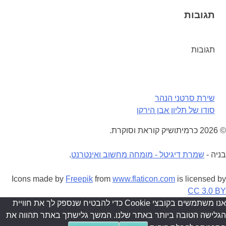
Share
תגובות
תגובות
ניווט
שירת סרטני הנהר
סודו של תליון אבן הירקן
© 2026 כרמיתושיק קוראת וסוקרת.
בניה -
שמרת דיגיטל - מומחה מחשוב ואינטרנט
.
Icons made by
Freepik
from
www.flaticon.com
is licensed by
CC 3.0 BY
אנו משתמשים בקובצי Cookie כדי להבטיח שנספק לך את חוויית
הגלישה הטובה ביותר באתר שלנו. המשך גלישתך באתר תהווה את