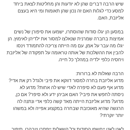
שיש הרבה דברים שהן לא יודעות והן מחליטות לצאת ביחד
למסע כדי לגלות האם זה נכון שהן תאומות ומי היא בעצם
אליזבת, האם.
במסען הן יגלו סודות שהוסתרו, ישמעו את סיפורן של נשים
אמיצות בחברה שמרנית שנאלצו למסור את ילדיהן לאימוץ. הן
יגלו מה עבר על אמן, עם מה הייתה צריכה להתמודד וינסו
להבין את ההשלכות של אותה טראומה על תפקודה של אליזבת
ויחסיה כלפי ילדיה במהלך כל חייה.
הרבה שאלות לא ברורות:
מדוע אליזבת בחרה למסור דווקא את פיבי ולגדל רק את אדי?
מדוע אף פעם לא סיפרה לאדי שיש לה אחות? מדוע לא
ניסתה לחפש את פיבי? האם אביהן ידע ולא סיפר? אם כן,
מדוע? מדוע אליזבת הייתה מאד קשה כלפי אדי ונתנה לה
הרגשה שהיא מאוכזבת שבחרה במקצוע אפייה ולא במשהו
יותר יוקרתי?
לאט לאט ייחשפו הסודות וכל השאלות ייפתרו ויובהרו. סיפור