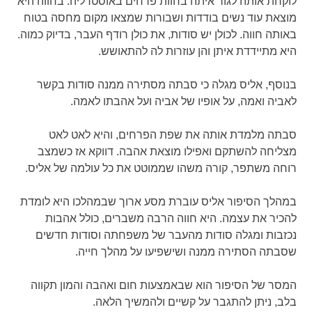
לוקחת אותה לגור איתה בחוות פרחים באוסטרליה. בחווה היא
מוצאת עוד נשים בודדות ושבורות שמצאו מקום מחסה בטוח
באותה חווה. לכולן יש סודות, את כולן רודף העבר, בדיוק כמוה.
היא מתיידדת איתן והן עוזרות לה להתאושש.
בנוסף, אליס מגלה כי סבתה מסתירה ממנה סודות בקשר
לאביה ואמה, על אופיו של אביה ועל אהבתו לאמה.
סבתה מלמדת אותה את שפת הפרחים, והיא לאט לאט
מצליחה להשתקם ואפילו מוצאת אהבה. דווקא אז כשמצב
רוחה משתפר, קורה משהו שממוטט את כל עולמה של אליס.
במהלך הסיפור אליס עוברת מסע ארוך שבמהלכו היא לומדת
להכיר את עצמה. היא חווה הרבה משברים, כולל אהבות
נכזבות ומגלה סודות מהעבר של משפחתה וסודות חדשים
שסבתה הסתירה ממנה ושישפיעו על מהלך חייה.
המסר של הסיפור הוא שבאמצעות חום ואהבה והמון תקווה
בלב, ניתן להתגבר על קשיים ולהמשיך הלאה.