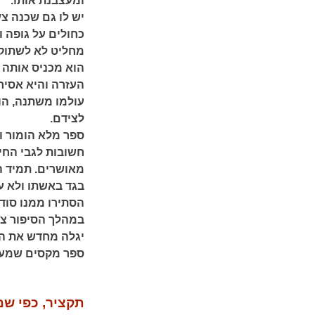
ומעצבנת אותו.
יש לו גם שכנה צ
כחולים על גופה 
מחליט לא לשתוק 
הוא מכניס אותה 
העזרה והיא אסיר
עולמו משתנה, הו
לצידם.
ספר מלא הומור וצ
חשובות לגבי החיי
מאושרים. תמיד ה
בגד באשתו ולא עש
הסתירו ממנו סודו
במהלך הסיפור צ'ז
יגלה מחדש את הא
ספר מקסים שמעו
תקציר, כפי שמ