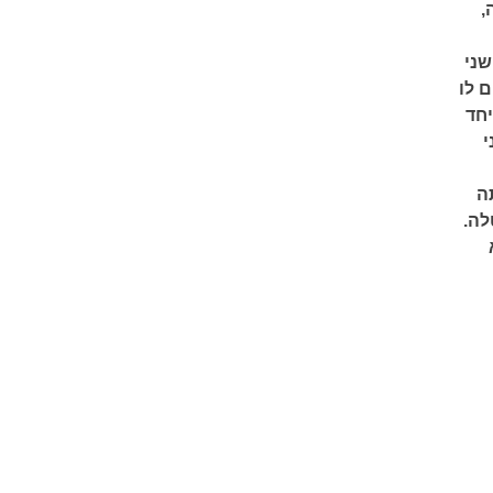
ה,
שני
ם לו
יחד
י
ה
לה.