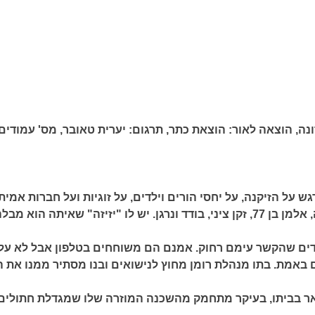
ונה,
הוצאה לאור:
הוצאת כתר,
תרגום:
יערית טאובר,
מס' עמודים:
ש על הזיקנה, על יחסי הורים וילדים, על זוגיות ועל חברות אמית
הגיבור הוא צ'זרה, אלמן בן 77, זקן ציני, בודד ונרגן. יש לו "יזיזה" שאיתה הוא מבל
לדים שהקשר עימם רחוק. אמנם הם משוחחים בטלפון אבל לא על
באמת. בתו מנהלת רומן מחוץ לנישואים ובנו מסתיר ממנו את הי
אר בביתו, בעיקר מתחמק מהשכנה המוזרה שלו שמגדלת חתולים