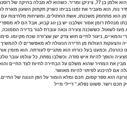
צֶ'זַרֶה אַננציאטָה הוא אלמן בן 77, ציניקן ומריר. כשהוא לא מבלה בחיקה של רוֹסנ
ר נוח, הוא מעביר את זמנו בביתו כשרק תקתוק השעון מארח לו
ן הוא מתחמק משכנתו, אשת החתולים, ומשיחות מלחיצות עם 
שבתו מנהלת רומן אסור ושלבנו יש בן זוג קבוע, אבל הם לא מספרי
א מעז לשאול. כששכנה צעירה ונאה עוברת לגור בדירה הסמוכה, 
והמאיים, ניעור לחיים חוש צדק ישן שצ'זרה שכח מקיומו. סימנ
ה והצעקות העולות מן הדירה הנעולה לא מאפשרים לו להמשיך
כהרגלו, וכמעט בעל כורחו הוא מתגייס לעזרתה. הוא מזמין אות
צעיה והופך להיות איש סודה. וכשלבו נפתח, כל עולמו עובר טלט
ה מבין את המחיר שהוא משלם על הבחירה לחיות לצד החיים והוא
 אם להיכנע לפיתוי להיות מאושר.
ָרוֹנֶה הוא ספר קסום, חכם ומלא הומור על הפן הנוגה של החיים.
 חכם וישר. פשוט נפלא." דיילי מייל