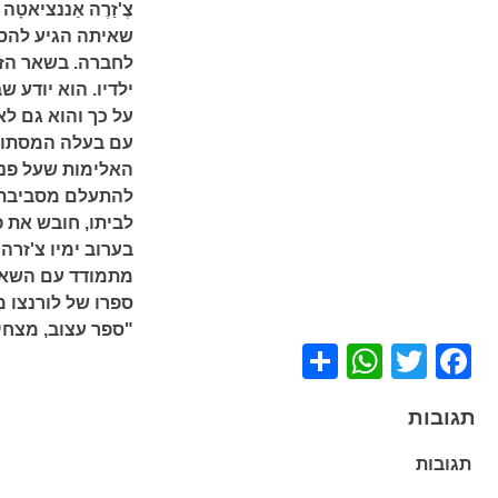
שאיתה הגיע להסד
לחברה. בשאר הזמ
ילדיו. הוא יודע 
על כך והוא גם ל
עם בעלה המסתורי 
האלימות שעל פני
להתעלם מסביבתו 
לביתו, חובש את פ
בערוב ימיו צ'זר
מתמודד עם השאלה
ספרו של לורנצו מ
"ספר עצוב, מצחיק
WhatsApp
Share
Facebook
Twitter
תגובות
תגובות