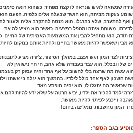
עירה שנשואה לאיש שנראה לו קצת מפחיד. כשהוא רואה סימנים
ושומע צעקות מביתה, הוא חושד שבעלה אלים כלפיה. הפעם הוא
ואף להתערב, שלא כהרגלו. הוא מנסה להתקרב אליה ולעזור לה.
לדירתו, משוחח איתה ומטפל בפצעיה. כאשר הוא מציע לה את
ת תודה, הוא מתחיל להבין את המשמעות האמיתית של החיים. כ
א מבין שאפשר להיות מאושר בחיים ולחיות אותם במקום לחיות
יניות לצד המון רגש ועצב. במהלך הסיפור, צ'זרה מגיע לתובנות
ם שלו ובכלל. הוא עבד בעבודה שלא אהב, חי חיי נישואין לא
וא עשה מה שרצה בלי לחשוב על אף אחד והיה עסוק רק בעצמו.
ה חשבון לאף אחד כולל לילדיו. בהמשך הוא יגלה כי אשתו וילדי
ת שכאשר הם יתגלו לו, הוא יהיה מופתע מאד.
רה ילמד להכיר את ילדיו, יביע חרטה על שלא ידע להיות להם אב
הבה וייכנע לפיתוי להיות מאושר.
רר המון מחשבות, ממליצה בחום!
ופיע בגב הספר: