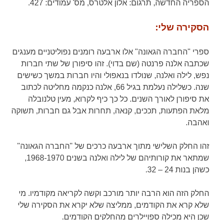
הספריה החדשה,
תרגום:
אלון אלטרס,
מס' עמודים:
427.
הסקירה שלי:
ספרי "החברה הגאונה" אלו ארבעה רומנים נפוליטניים מענגים
שכתבה אלנה פרנטה (שם בדוי). זהו סיפורן של שתי חברות
נפש, לילה ואלנה, שנולדו בנאפולי והיו חברות במשך כשישים
שנה. כשלילה נעלמת בגיל 66, אלנה כנקמה מחליטה לכתוב
את סיפורן לאורך השנים. כל כך כיף לקרוא, מעין טלנובלה
מלאת הפתעות, תככים, קנאה, תחרות אבל גם חברות, תשוקה
ואהבה.
זהו החלק השלישי מתוך ארבעה כרכים של "החברה הגאונה"
שמתאר את קורותיהם של לילה ואלנה בשנים 1968-1970,
כשהן בנות 24 – 32.
החלק הזה הוא הרבה יותר מורכב וקשה לקריאה מקודמיו. מי
שלא קרא את הקודמים, ממליצה שלא יקרא את הסקירה שלי
שכן היא מכילה ספויילרים מהחלקים הקודמים.