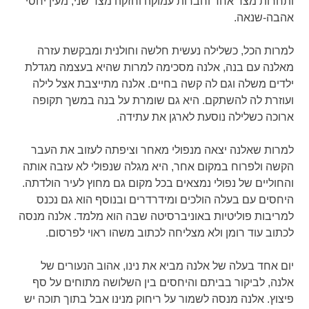
ותחרות מצד אחד וחברות עמוקה וחזקה מצד שני, מעין יחסי
אהבה-שנאה.
למרות הכל, כשלילה נעשית חלשה וחולנית ומבקשת עזרה
מאלנה עם בנה, אלנה מסכימה למרות שהיא בעצמה מגדלת
ילדים משלה וגם לה קשה בחיים. אלנה מתייצבת אצל לילה
ועוזרת לה להשתקם. היא גם שומרת על בנה במשך תקופה
ארוכה כשלילה נוסעת לארגן את עתידה.
למרות שאלנה יצאה מנפולי מאחר וציפתה לעזוב את העבר
הקשה ולפרוח במקום אחר, היא מגלה שנפולי לא עזבה אותה
והחוליים של נפולי נמצאים בכל מקום גם מחוץ לעיר הולדתה.
היחסים עם בעלה הולכים ומידרדרים ובנוסף הוא גם נכנס
למריבות פוליטיות באוניברסיטה שבה הוא מלמד. אלנה מנסה
לכתוב עוד רומן ולא מצליחה לכתוב משהו ראוי לפרסום.
יום אחד בעלה של אלנה מביא את נינו, אהוב הנעורים של
אלנה, לביקור בביתם והיחסים בין השלושה מתוחים על סף
פיצוץ. אלנה מנסה לשמור על ריחוק מנינו אבל בתוך תוכה יש