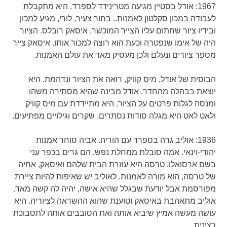
1967: אודל בסטיין מגיעה מטרינידד לספרד. היא מתקבלת
לעבודה במכון סקלטון לאמנות.. בחור צעיר, לורי, מגיע למכון
ובידיו ציור שחתום עליו הצייר המוכשר, איסאק רובלס. הציור
היה של אימו שנפטרה וכעת הוא רוצה למכור אותו. איסאק צייר
מספר ציורים ונעלם ולכן מעסיק מאד את עולם האמנות.
הבוסית של אודל, מיס קוויק, רואה את הציור ונדהמת. היא
יוצאת בבהלה מהחדר. אודל מבינה שהיא מסתירה משהו
ומנסה לגלות פרטים על הציור. היא מתיידדת עם מיס קוויק
ולאט לאט היא מגלה סודות נסתרים, שקרים וגילויים מפתיעים.
1936: אוליב גרה בספרד עם הוריה. אביה סוחר אמנות
יהודי-וינאי. אמה סובלת ממחלת נפש. הם גרים בכפר עני
בשם ארסואלו. טרסה היא עוזרת הבית שלהם ואיסאק, אחיה
של טרסה, הוא מורה לאמנות. לאוליב יש שאיפות להיות ציירת
מפורסמת אבל יודעת שבגלל שהיא אישה, יהיה לה קשה מאד.
אוליב מתאהבת באיסאק וטוענת שהוא ההשראה לציוריה. היא
עושה מעשה אמיץ שיביא אותה ואת הסובבים אותה לתסבוכת
רצינית.