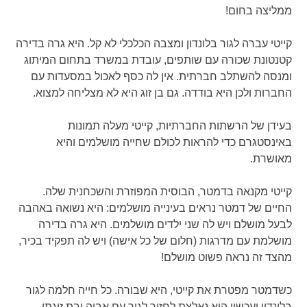
ממליצה בחום!
קייטי עברה לגור בלונדון ומצבה הכלכלי לא קל. היא גרה בדירה
קטנטונת שכורה עם שותפים, עובדת במשרד בתחום המיתוג
ומנסה להשתלב חברתית. אין לה כסף לאכול במסעדות עם
החברות ולכן היא בודדה. גם בן זוג היא לא מצליחה למצוא.
בעידן של הרשתות החברתיות, קייטי מעלה תמונות
באינסטגרם כדי להראות לכולם שחייה מושלמים והיא
מאושרת.
קייטי מקנאה בדמטר, הבוסית המפוזרת והשכחנית שלה.
החיים של דמטר נראים בעינייה מושלמים: היא נשואה באהבה
לבעל מושלם ויש לה שני ילדים מושלמים. היא גרה בדירה
מושלמת עם מדרגות (חלום של כל אישה) ויש לה תפקיד בכיר,
מהצד זה נראה פשוט מושלם!
כשדמטר מפטרת את קייטי, היא שבורה. כל חייה חלמה לגור
בלונדון ועכשיו היא נאלצת לחזור לגור עם אביה ובת זוגתו