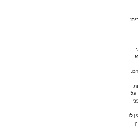
ים:
א
ם.
ת
 על
ני
 לו
יך