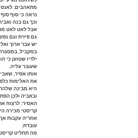
מתאהבים. לאנס מצ
נראה כי סוף סוף
וכך גם בנה ואביה
אבל לאט לאט מס
גם פיזית וגם נפ
יש עבר ארוך ואלי
במקביל, במסגרת 
ילדיו שטוען כי 
שעובר עליה.
אותו אסיר, שאבי
את האלימות כלפיה
היא מבינה שלהתל
ובאביה ולכן הפת
האסיר: לרצוח את
קריסטי מכירה הי
אחריה עקבות אך 
עובדת.
מה תחליט קריסטי