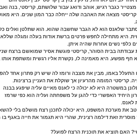
טייר כגבר רגיש, אוהב ודואג עבור שלושתם, קריסטי, בנה ואבי
 קריסטי מצאה את האהבה שלה ייחלה כבר המון שנים. היא מאו
.
תבר שלאנס הוא לא הגבר שחשבה שהוא. הוא שתלטן ואלים כלפ
שית. היא מתחילה לחפש פרטים ברשת אודות בעלה ומגלה שללא
ם כלפי נשים אחרות שהיה איתן.
עבודתה בבית הסוהר, קריסטי פוגשת אסיר שמואשם ברצח שני
הוא חף מפשע. היא מאמינה לו, נקשרת אליו רגשית ומשתפת אותו
ו התעלל באמו, מבין את מצבה ורומז לה שיש רק פתרון אחד להפ
. קריסטי המומה מהרעיון אך שוקלת את העניין ברצינות.
ונן במשטרה היא לא יכולה כי לאנס מאיים עליה שיפגע בבנה
רון היחיד האפשרי כדי להגן על משפחתה ועליה הוא כפי שרמז
 לאנס.
טב את מערכת המשפט, היא יכולה לתכנן רצח מושלם בלי להשא
מוסרית זאת דילמה רצינית, שהרי היא תגמור את חייה באגף בו 
? האם תוציא את תוכנית הרצח לפועל?