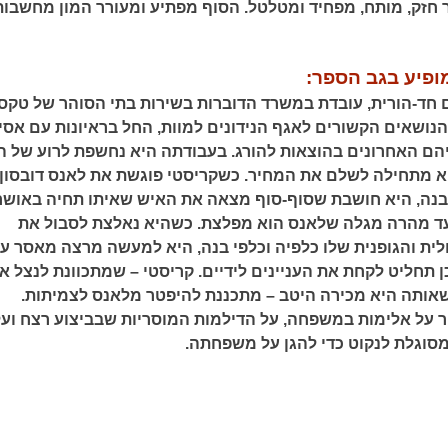
ר חזק, מותח, מפחיד ומטלטל. הסוף מפתיע ומעורר המון מחשבות
ופיע בגב הספר:
 חד-הורית, עובדת במשרד הדוברות בשירות בתי הסוהר של טקס
נושאים הקשורים לאגף הנידונים למוות, החל בראיונות עם אסי
יהם האחרונים בהוצאות להורג. בעבודתה היא נחשפת לרוע של ה
א מתחילה לשלם את המחיר. כשקריסטי פוגשת את לאנס דובסון,
 בנה, היא חושבת שסוף-סוף מצאה את האיש שאיתו תחיה באושר
עד מהרה מגלה שלאנס הוא מפלצת. כשהיא נאלצת לסבול את
ית והגופנית שלו כלפיה וכלפי בנה, היא למעשה מרצה מאסר ע
 תחליט לקחת את העניינים לידיים. קריסטי – שמתכוונת לנצל א
ותה היא מכירה היטב – מתכננת להיפטר מלאנס לצמיתות.
ר על אלימות במשפחה, על הדילמות המוסריות שבביצוע רצח ועל
וגלת לנקוט כדי להגן על משפחתה.