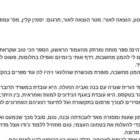
ון,
הוצאה לאור:
מטר הוצאה לאור,
תרגום:
יסמין קלין,
מס' עמוד
דהים! ספר מותח ומרתק מהעמוד הראשון, הספר הכי טוב שקראתי
 לי להמון מחשבות, רדף אותי ביומיום ואפילו בחלומות, פשוט ל
ד.
המון מחשבה, סופרת מוכשרת שהלוואי ויהיו לה עוד ספרים בהקד
ד הורית שגרה עם בנה ואביה החולה. היא עובדת במשרד הדוברו
 בטקסס. היא עובדת באגף הנידונים למוות ואחראית, בין היתר,
אסירים לצורך פרסום בתקשורת ועל לתיעוד רגעיהם האחרונים לפ
ן שעות ומסורה מאד לעבודתה ובנה, טום, סובל מכך שכמעט ואין
כדי להעלות את בטחונו העצמי, טום מתחיל ללמוד ג'ודו אצל מדר
מרוצה.
אחד לביתם לארוחה, נדלק ניצוץ בין קריסטי לבין לאנס והם