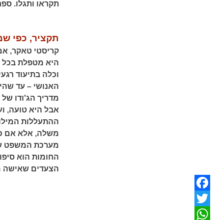
תקראו ותגלו. ספ
תקציר, כפי שמ
קריסטי טאקר, אם
היא מטפלת בכל ה
וכלה בתיעוד רגע
האנושי – עד שהי
מדריך הג'ודו של
אבל היא טועה, ו
ההתעללות המילול
משלה, אלא אם כן
מערכת המשפט שא
החומות הוא סיפו
הצעדים שאישה מס
Facebook
Twitter