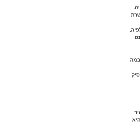
ה.
שרת
יה,
נס
 במה
סיק
יר
היא