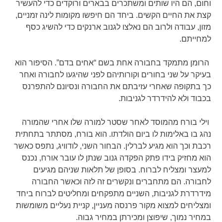
וחום, הם היו שותים ומשתכרים בבארים ורוקדים כדי להעשיר
קצת את החיים הקשים. ביחד הם חיפשו מקומות לינה זמניים,
מזון, עבודה ולרוב הם נאלצו לגנוב ארנקים כדי להשיג כסף
למחייתם.
הרומן מתמקד בחבורה אחת בשם “אחים בדם”. הסיפור הוא
בעיקר על שני בחורים וקורותיהם לפני שהיגעו לחבורה ואחר
כך בתקופה שאחרי עזיבתם את החבורה ונסיונם להתפרנס
בכבוד ולא להידרדר לגניבות.
וילי בורח מהמוסד לאחר שסטר למורה שלו אחרי שהמורה
נהג בו באלימות לו ביום הולדתו. הוא בורח, מסתתר בתחתית
רכבת וכך הוא מגיע לברלין. הבחור השני, לודוויג, נתפס כאשר
הוא מחזיק בידו פתק הפקדה גנוב שנתן לו עובר אורח, נכנס
למעצר ומצליח לברוח. בסופן של תלאות שניהם מגיעים
לחבורה. הם מתחברים ונקשרים זה לזה וכאשר החבורה
מידרדרת לגניבות, השניים מתפקחים ומחליטים לברוח ביחד
ומצליחים למצוא מקור פרנסה מעניין, קניית נעליים משומשות
במחיר נמוך, שיפוצן ומכירתן במחיר גבוה.