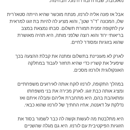
מאוכזבת, שבורה ובודדה מכל הבחינות.
אבל אז פונה אליה לורנזו, מנתח מוכשר שהיא הייתה סטאז'רית
שלו, המכונה "ד"ר שטן", והוא מציע לה להיות בת זוגו למראית
עין לתקופה זמנית תמורת תשלום. סבתו נמצאת במצב
בריאותי ירוד והוא רוצה שלפני מותה, היא תהיה מאושרת
שהוא בזוגיות ומסודר לחיים.
לארק לא מעוניינת בתשלום ומתנה את קבלת ההצעה בכך
שיפעיל את קשריו כדי שהיא תחזור לעבוד במחלקה
האונקולוגית ולורנזו מסכים.
במהלך התקופה, לורנזו לוקח אותה לאירועים משפחתיים
ומציג אותה כבת זוגו. לארק מכירה את בני משפחתו
ומתאהבת בהם, היא מתחברת אליהם ומבלה איתם ואז
נדלקת על דאנטה, אחיו החתיך של לורנזו שהוא כבאי.
היא מתלבטת מה לעשות וקשה לה כבר לשמור בסוד את
הזוגיות הפיקטיבית עם לורנזו. היא גם מגלה שהשניים