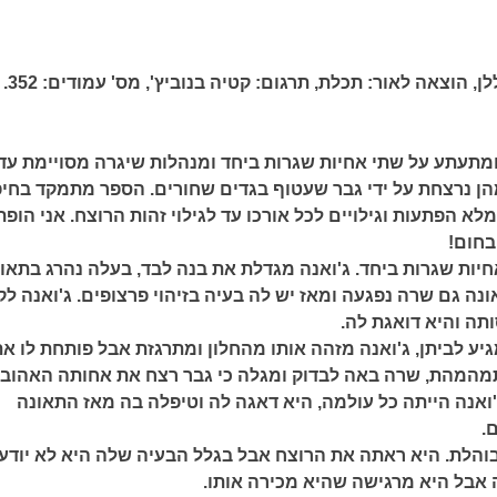
לן,
הוצאה לאור:
תכלת,
תרגום:
קטיה בנוביץ',
מס' עמודים:
352.
תעתע על שתי אחיות שגרות ביחד ומנהלות שיגרה מסויימת עד
ן נרצחת על ידי גבר שעטוף בגדים שחורים. הספר מתמקד בחי
לא הפתעות וגילויים לכל אורכו עד לגילוי זהות הרוצח. אני הופ
בחום!
חיות שגרות ביחד. ג'ואנה מגדלת את בנה לבד, בעלה נהרג בתאו
נה גם שרה נפגעה ומאז יש לה בעיה בזיהוי פרצופים. ג'ואנה ל
ה והיא דואגת לה.
יע לביתן, ג'ואנה מזהה אותו מהחלון ומתרגזת אבל פותחת לו א
מהמהת, שרה באה לבדוק ומגלה כי גבר רצח את אחותה האהוב
'ואנה הייתה כל עולמה, היא דאגה לה וטיפלה בה מאז התאונה
.
הלת. היא ראתה את הרוצח אבל בגלל הבעיה שלה היא לא יודע
ה אבל היא מרגישה שהיא מכירה אותו.