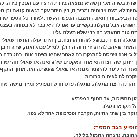
דת בשרה מכיוון שהיא נמצאה בזירת הרצח עם הסכין בידה. לא
חיות לא מעט ויכוחים ומריבות, בין היתר עקב רגשות קנאה וכן מ
שרה בעקבות התאונה ומצבה הנפשי הקשה. לאורך כל הספר שרה
חפותה אבל נתקלת בקשיים עד אפילו היא כבר לא בטוחה בעצמ
ה טוב מתעתע בה כדי שלא תעלה עליו.
עלה חשדות בנוגע לזהות הרוצח. בין היתר עולה החשד שאולי
מוזר שאהב להרוג חיות והיה הולך לטייל עם ג'ואנה, שרה והבן 
ל ג'ואנה שניסה להתנקם בה לאחר שהיא תפסה אותו בהטרדה מי
. ייתכן שהרוצח הוא אחד האקסים של ג'ואנה או שאולי זוהי שרה
ואנה החליטה להיפטר ממנה או שאולי שעשתה זאת מתוך התקף 
קרה לה לעיתים קרובות.
 זהות הרוצח מתגלה, מתגלה פרט חדש ומפתיע ומייד מישהו אחר
ון תהפוכות, עד הסוף המפתיע.
? תקראו ותגלו.
קה בין שתי אחיות, הקרבה ופסיכופת אחד לא צפוי.
ופיע בגב הספר:
אהובה, נרצחה אתמול בלילה.