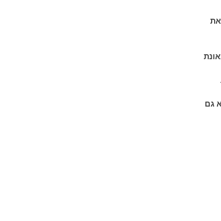
את
אונת
א גם