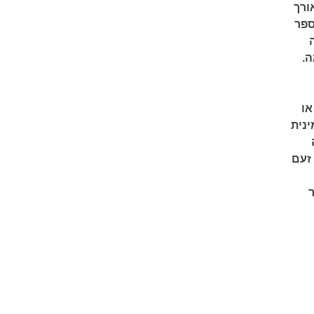
ורך
ספר
ה.
או
נית
זעם