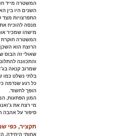
המשטרה מייד חוש
השנים היו בין הא
התפרצויות מצד 
מנסה להוכיח את 
מישהו שמכיר אות
המשטרה חוקרת ומ
הרוצח הוא השכן ה
שאולי זה הבוס ש
והתכוונה להתלונן
שמרוב קנאה בג'
בלתי נשלט כמו ש
כל רגע שנדמה כי
הופך לחשוד.
המון הפתעות, המ
מי רצח את ג'ואנה
סיפור על אהבה חז
תקציר, כפי שמ
אחותי היחידה, ה