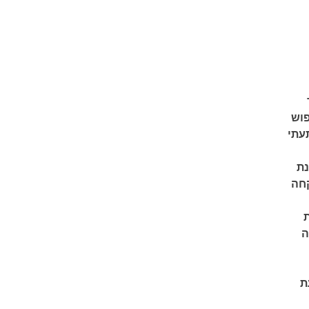
פוש
תעתי
נת
קחה
ת
ה
ת