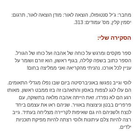
מחבר:
ג'יל סנטופולו,
הוצאה לאור:
מודן הוצאה לאור,
תרגום:
יסמין קלין,
מס' עמודים:
313.
הסקירה שלי:
ספר מקסים ומרגש על כוחה של אהבה ועל כוחו של הגורל.
הספר כתוב בשפה קלילה, בגוף ראשון, הוא זורם ושומר על
עניין לכל אורכו. נהניתי מהקריאה ואני ממליצה בחום!
לוסי וגייב נפגשו באוניברסיטה ביום שבו נפלו מגדלי התאומים.
הם עלו לגג לצפות באסון והתאהבו זה בזו ממבט ראשון. מאותו
רגע הם לא נפרדו. זאת הייתה אהבה מלאה בתשוקה, עם
פרפרים בבטן וניצוצות באוויר. שניהם ראו את עצמם ביחד
לנצח ולשניהם היו גם שאיפות לקריירה מצליחה בעתיד. גייב
רצה להיות צלם עיתונות ולוסי רצתה להיות מפיקת תוכניות
ילדים.