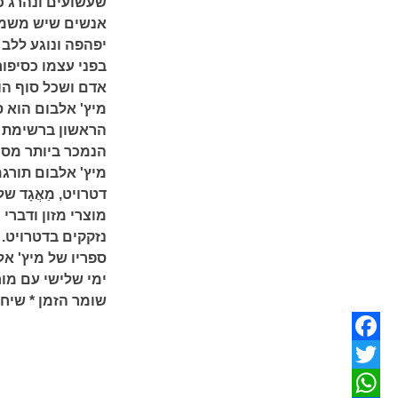
שעשועים ונהרג כש
אנשים שיש משמעו
יפהפה ונוגע ללב
בפני עצמו כסיפו
אדם ושכל סוף הוא
מיץ' אלבום הוא ס
הראשון ברשימת רב
הנמכר ביותר מסוג
דטרויט, מַאֲגָד ש
מוצרי מזון ודברי
נזקקים בדטרויט. 
ספריו של מיץ' א
ימי שלישי עם מור
שומר הזמן * שיח
Facebook
Twitter