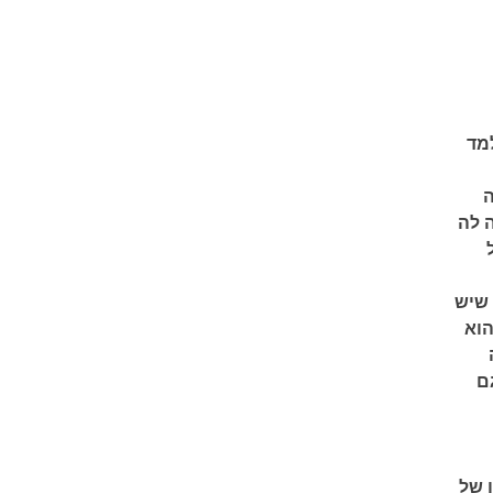
מד
ה
 לה
 שיש
הוא
ם
 של