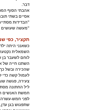
דבר.
אהבתי הסוף המפ
אסיים בשתי תובנו
"הבדידות מסתיימ
"מעשה שעושים למ
תקציר, כפי שמ
כשאנני היתה ילדה
השמאלית נקטעה ו
לוחם לשעבר בן ש
השתנו חייה של א
שהכירה ובשל כך 
לעמול קשה כדי ל
צעירה, פגשה שוב
ליל החתונה מסתי
חמשת האנשים המ
לפני חמש-עשרה ש
שתפגוש בגן עדן,