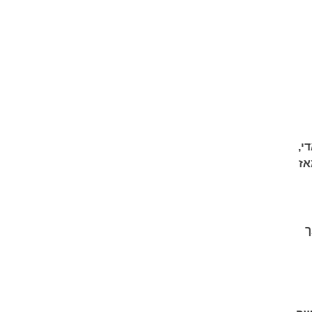
י,
אז
ך