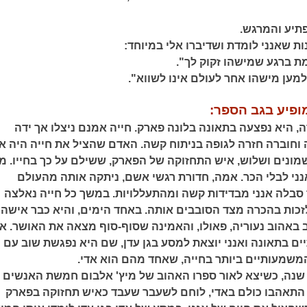
תיע והמרגש.
ת שאנני לומדת ושדיברו אלי במיוחד:
ת ברגע שמישהו זקוק לך".
ען מישהו אחר לעולם אינו לשווא".
ופיע בגב הספר:
, היא נפצעה בתאונה בלונה פארק. חייה אמנם ניצלו אך ידה
חוברה חזרה לגופה בניתוח קשה. האדם שהציל את חייה היה אד
מונים ושלוש, איש התחזוקה של הפארק, ששילם על כך בחייו. מ
נני לבלי הכר. אמה, חדורת רגשי אשם, ניתקה אותה מהעולם
סבלה אנני מבדידות קשה ומהתעללויות. במשך כל חייה נאלצה
זכות בהכרה מצד הסובבים אותה. באחד הימים, והיא כבר אישה
 באהוב נעוריה, פאולו, והאמינה שסוף-סוף מצאה את האושר. א
ים בתאונה ואנני יוצאת למסע בגן עדן, שם היא נפגשת שוב עם
שמעותיים ביותר בחייה, שאחד מהם הוא אדי.
נה, כשיצא לאור ספרו האהוב של מיץ' אלבום חמשת האנשים
 התאהבו כולם באדי, לוחם לשעבר שעבד כאיש תחזוקה בפארק