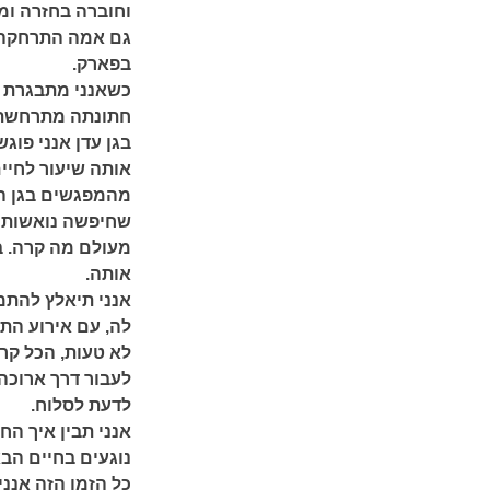
וחוברה בחזרה ומ
גם אמה התרחקה 
בפארק.
כשאנני מתבגרת ה
חתונתה מתרחשת ט
בגן עדן אנני פו
אותה שיעור לחיים
מהמפגשים בגן הע
שחיפשה נואשות א
מעולם מה קרה. ב
אותה.
אנני תיאלץ להתמ
לה, עם אירוע הת
לא טעות, הכל קר
לעבור דרך ארוכה
לדעת לסלוח.
אנני תבין איך ה
נוגעים בחיים הב
כל הזמן הזה אנני