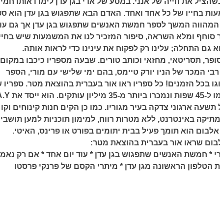
הציל את חייה של אנני. במסע של אדי בגן עדן לימדו אותו חמי
ת בחייו של כל אחד ואחד. האדם הבא שתפגוש בגן עדן הוא ספ
 המהווה המשך לספר חמשת האנשים שתפגוש בגן עדן אך גם עו
ר סוחף ומלא השראה, סיפור המזכיר לנו את המשמעות שיש בחיי
 גם התחלה; עלינו רק לפקוח את עינינו כדי לראות אותה.
ופר, תסריטאי, מחזאי וכותב טורים. שבעה מספריו כיכבו במקום
י המכר של הניו יורק טיימס, בהם ימי שלישי עם מורי, הספר
ו בכל הזמנים! כל ספריו ראו אור בעברית בהוצאת מטר. ספריו 
מיץ' אלבום תורגמו ל-45 שפות ונמכרו ביו
ל תשעה ארגוני צדקה בעיר מגוריו. כמו כן הקים חנות קינוחים וקו
 מתיקה באינטרנט, ללא מטרות רווח, למימון תוכניות למען תושבי
אלבום הוא תומך פעיל בבית יתומים בפורט או פרינס, האיטי.
לבום שראו אור בעברית בהוצאת מטר:
י * חמשת האנשים שתפגוש בגן עדן * עוד יום אחד * אם רק נאמין
ת הטלפון הראשונה מגן עדן * מיתרי הקסם של פרנקי פרסטו