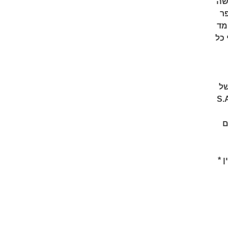
שה
ר
מד
 כל
של
תר מ-35 מיליון עותקים. הוא ייסד את S.A.Y
ם
 *