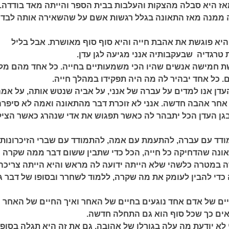
אז היא סבלה מהצקות והעלבות בבית הספר והייתה מאד בודדה.
ממנה מאז התאונה בגלל רגשות אשם על שהשאירה אותה לבד
יא פוגשת את אהבת חייה והיא סוף סוף מאושרת. אבל בליל
רגדיה שבעקבותיה אנני מגיעה לגן עדן.
גשת חמישה אנשים שהיו הכי משמעותיים בחייה. כל אחד מהם מל
. כל אחד יבהיר לה מה היה תפקידו במהלך חייה.
דן אנו למדים על עברה של אנני, על אביה שנטש אותה, על אמ
חר אהבה חדשה. אנני לא זוכרת דבר מהתאונה ואמה לא סיפרה
גן העדן הכל יתבהר לה כאשר תפגוש את אדי שנהרג כאשר הציל
ודד עם עברה, להתעמת עם אמה, להתמודד עם שברי הזיכרונות
אונה שהדחיקה כל חייה, הכל כדי שתבין ששום דבר ממה שקרה 
ה במטרה כלשהי שלא הייתה ידועה לה מראש והיא הייתה צריכה
 כדי להבין לעומק את מה שקרה, ללמוד לשחרר ובסופו של דבר ג
חיים של אדם אחד נוגעים בחיים של האחר ואיך החיים של האחר
אים כך שכל סוף הוא גם התחלה חדשה.
 לא יודעת מה עלה בגורלו של אהובה, גם את זה היא תגלה בסופו