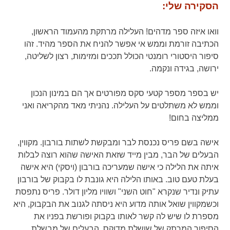
הסקירה שלי:
וואו איזה ספר מדהים! העלילה מרתקת מהעמוד הראשון,
הכתיבה זורמת וממש אי אפשר להניח את הספר מהיד. זהו
סיפור היסטורי רומנטי הכולל תככים ומזימות, רצון לשליטה,
ירושה, בגידה ונקמה.
יש בספר מספר קטעי סקס מפורטים אך הם במינון הנכון
וממש לא משתלטים על העלילה. נהניתי מאד מהקריאה ואני
ממליצה בחום!
אישה בשם פריס נכנסת לבר ומבקשת לשתות בורבון. מקווין,
הבעלים של הבר, מבין מייד שזאת האישה שהוא רוצה לבלות
איתה את הלילה כי אישה שמעריכה בורבון (ויסקי) היא אישה
בעלת טעם טוב. באותו הלילה היא גונבת לו בקבוק של בורבון
עתיק ונדיר שנקרא "חוט השני" ושוויו מליון דולר. פריס נתפסת
וכשמקווין שואל אותה מדוע היא ניסתה לגנוב את הבקבוק, היא
מספרת לו שיש לה קשר לאותו בקבוק ופורשת בפניו את
הסיפור המרתק של שושלת מדוקס, הבעלים של מבשלת