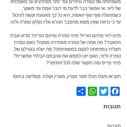
משפחתה של טמרה וגילויים עוד יותר מפתיעים על משפחתו
של ליווי. אי אפשר כבר לדעת מי דובר אמת ומי משקר.
כשמתגלה סוף סוף האמת, היא כל כך מזעזעת וקשה לעיכול
עד כי נראה שאין מוצא מהסבך הנורא אליו נקלעו טמרה וליווי.
מיהו ליווי ומיהם הוריו? מיהי טמרה ומיהם הוריה? מדוע אביה
התאבד? מה אמה של טמרה מסתירה ממנה? האם טמרה
תצליח במזימתה לנקום במשפחתה? מה יעלה בגורלם של
טמרה וליווי, האם יזכו לממש את אהבתם הבלתי אפשרית?
מיהי פריס ומה הקשר שלה לכל הסיפור?
תקראו ותגלו הכל! ספר מצויין, מעניין וקולח. ממליצה בחום!
WhatsApp
Share
Facebook
Twitter
תגובות
תגובות