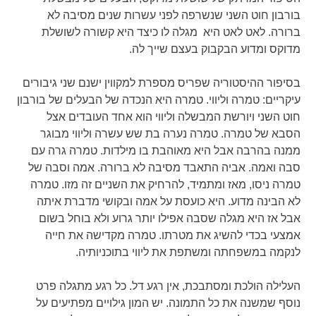
בורבון חוט השני שנשרפה לפני עשרות שנים מסיבה לא
ברורה. לאט לאט היא מגלה לו כיצד היא קשורה לשושלת
מדוקס ומדוע הבקבוק בעצם שייך לה.
בסיפור ההיסטוריה שפריס מספרת למקווין ישנם שני גיבורים
עיקריים: טמרה וליווי. טמרה היא הנכדה של הבעלים של בורבון
חוט השני ויורשת המבשלה וליווי הוא אחד העובדים אצל
הסבא של טמרה. טמרה נערה בת שש עשרה וליווי מבוגר
ממנה בהרבה אבל היא מאוהבת בו מילדות. טמרה גרה עם
סבה ואמה. אביה התאבד מסיבה לא ברורה. אמה וסבה של
טמרה ניסו, מאז ומתמיד, להרחיק את השניים זה מזו. טמרה
לא הבינה מדוע. היא כועסת על אמה ובקושי מדברת איתה
אבל אז היא מגלה שסבה אפילו יותר גרוע ולא בוחל בשום
אמצעי בכדי להשיג את מטרתו. טמרה מקדישה את חייה
לנקמה במשפחתה ומשתפת את ליווי בתוכניותיה.
העלילה הולכת ומסתבכת, אין רגע דל. כל רגע מתגלה פרט
נוסף שמשנה את כל התמונה. יש המון גילויים מפתיעים על