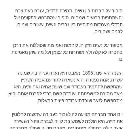
סיפור על חברות בין נשים, תמיכה הדדית, עזרה בעת צרה
והשתתפות ברגעים שמחים. סיפור שמתרחש בתקופה של
הבדלי מעמדות מהותיים בין גברים ונשים, עשירים ועניים,
לבנים ושחורים.
מסופר על נשים חזקות, לוחמות ואמיצות שסוללות את דרכן
בחברה לא קלה ולא מוותרות על עצמן ועל מה שהן מאמינות
בו.
השנה היא שנת 1895. מאבס היא נערה ענייה בת שמונה
עשרה, אמה נפטרה והיא נשארה לגור עם אביה השתיין
שמתקשה להתמיד בעבודה ועם ששת אחיה ואחיותיה. היא
מאד מסורה למשפחתה ועובדת קשה בכדי לפרנס אותם. היא
מתחפשת לנער ועובדת עבודה פיזית בתעלות.
יום אחד חברתה מציעה לה לעבוד בעבודה שתשנה לחלוטין
את חייה. היא הולכת לשמש בת לוויה לגברת פינץ' העשירה
אשר חולה במחלה מיסתורית. מאבס מלווה שמלה מחברתה