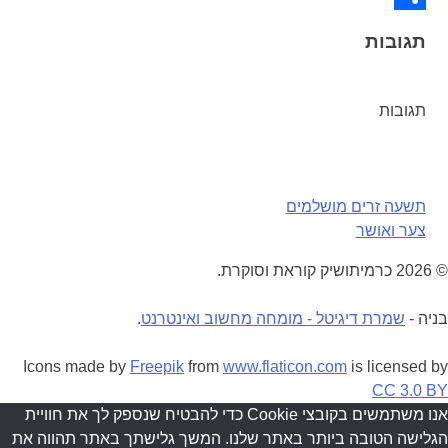
Share
תגובות
תגובות
ניווט
תשעה זרים מושלמים
צער ואושר
© 2026 כרמיתושיק קוראת וסוקרת.
בניה -
שמרת דיגיטל - מומחה מחשוב ואינטרנט
.
Icons made by
Freepik
from
www.flaticon.com
is licensed by
CC 3.0 BY
אנו משתמשים בקובצי Cookie כדי להבטיח שנספק לך את חוויית
הגלישה הטובה ביותר באתר שלנו. המשך גלישתך באתר תהווה את