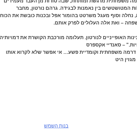
מה משפחתית מרגשת ומותחת, שבה סודות מן העבר מעמידים
ת המטושטשים בין נאמנות לבגידה. גרהם נורטון, מחבר
 נחלה וסוף מעגל משרטט בהומור אפל ובכנות כובשת את הכוחו
חה – ואת אלה העלולים לפרק אותם.
נות האופייניים לנורטון. תעלומה מורכבת הקושרת את דמויותיה
ות." – סאנדיי אקספרס
 דרמה משפחתית וקומדיית פשע… אי אפשר שלא לקרוא אותו
גזין היט
בנות השמש