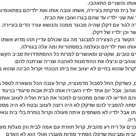
אותו והשניים התאהבו.
בעל בית מרקחת בעיירה, אשתו עזבה אותו ואת ילדיהם בפתאומיו
 את שני ילדיו עד שהם בגרו ועזבו את הבית.
 לגור עם דקלן שהיה מבוגר ממנה והנושא עורר הדים בעיירה. 
וכן ילדיו של דקלן.
 הקשר בין הצעירה למבוגר מה גם שכולם עדיין תהו מדוע אשתו
תו ואת ילדיהם ונעלמה במסתוריות ומה עלה בגורלה.
יים טובים, שקטים ומאושרים למרות כל ההסתודדויות סביב הקשר
מאוהבים וניצלו את ההזדמנות לאהבה שנייה שניתנה להם.
רול שהוא בחיים לא יעזוב את ביתו הנוכחי וקרול הבינה שהוא 
 כשדקלן החל לסבול מדמנציה, קרול עזבה הכל ונשארה לטפל ב
הוב. אבל יום אחד ילדיו העבירו אותו לבית אבות סיעודי בניגוד
הם הודיעו לה שהם מתכוונים למכור את הבית ועליה לעזוב אותו.
סתה להסביר להם שדקלן לא היה רוצה לעזוב ובטח לא היה מסכ
ו אבל ילדיו לא משתפים איתה פעולה וקרול נותרת בלי בית ונא
ריה.
ים על ריח רע מהבית, קרול חוזרת עם אמה לבית והן מגלות מש
הבית ומבינות שדקלן הסתיר סודות מעברו ואולי הוא לא האדם