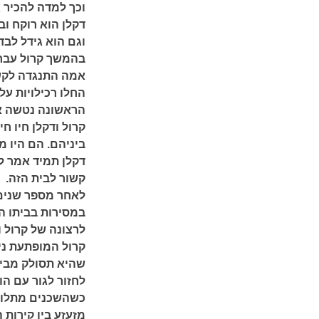
וכך למדה להכיר 
דקלן הוא רוקח ו
וגם הוא גידל לבד
בהמשך קרול עברה
אמה התנגדה לקשר 
החלו רכילויות על
הראשונה נטשה או
קרול ודקלן חיו ח
ביניהם. הם היו 
דקלן תמיד אמר לק
קשור לבית הזה.
לאחר מספר שנים,
במסירות בביתו הא
לרצונה של קרול ו
קרול המופתעת ני
שהיא תסולק מבית
לחזור לגור עם הו
כשהשכנים מתלוננ
מזעזע בין קירות 