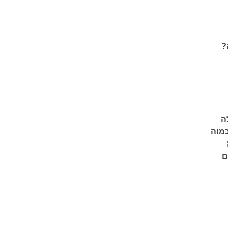
?
ה
כמוה
ם