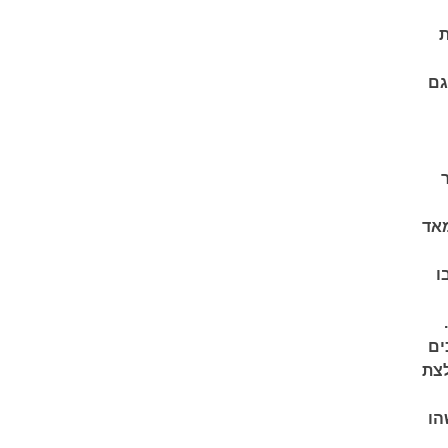
ת
גם
מאד
ו
ים
לצת
הו