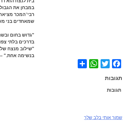
בית לנצח הוא דר
במבחן את הגבולו
רבי־המכר מציאה,
שמאחדים בני משפ
"גדוש בחום ובשני
בדרכים בלתי צפוי
"שילוב מנצח של
בנשימה אחת." – מ
WhatsApp
Share
Facebook
Twitter
תגובות
תגובות
ניווט
שמור אותי בלב שלך