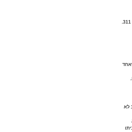
311.
שאחד
 לא
תו