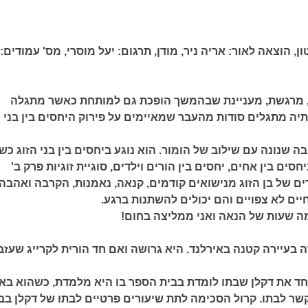
ון,
הוצאה לאור:
אריה ניר, מודן,
תרגום:
יעל מוסרי,
מס' עמודים:
מרגשת, מעניינת שבהמשך הופכת גם למותחת כאשר מתגלה
ה מתגלים סודות מהעבר שמאיימים על פירוק היחסים בין בני
ה שנונה עם שילוב של הומור. הוא נוגע ביחסים בין בני הזוג כ
סים בין אחים, יחסים בין הורים וילדים, סוגיית זוגיות פרק ב'
ם של בן הזוג מנישואים קודמים, קנאה, נאמנות, הקרבה ואהבה.
ים לא צפויים והם יכולים להשתנות ברגע.
ה שעות של הנאה ואני ממליצה בחום!
 בעיירה קטנה באירלנד. היא גרושה ואם חד הורית לקרייג שעזב
חד את דקלן שבתו לומדת בבית הספר בו היא מלמדת, כשהוא בא
שר לבתו. קרול הסכימה לתת שיעורים פרטיים לבתו של דקלן בבי