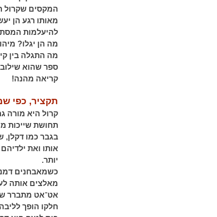
המקסים שקרול ח
מאותו רגע הן יע
להיעלמות המסתו
מה הן יגלו? מיה
מה התגלה בין קיר
ספר שהוא שילוב 
קריאה מהנה!
תקציר, כפי שמ
קרול היא מורה ג
תחושת שייכות מח
בגבר כמו דקלן, 
אותו ואת ילדיהם
יותר.
כשמאבחנים דמנצי
מאלצים אותה לעזו
אט־אט מתברר שב
חלקו הופך לליבה