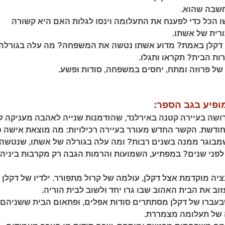
שבה שהוא.
שו הכל כדי לפענח את התעלומה וינסו לגלות האם היא קשורה
רית של אשתו.
ו דקלן באמת? מדוע אשתו נטשה את המשפחה? מה עלה בגורלה
ות הבית? תקראו ותגלו.
של פרוזה ומתח, יחסים במשפחה, סודות ופשע.
ופיע בגב הספר:
רושה בעיירה קטנה באירלנד, שהזדמנות שנייה לאהבה מעניקה ל
ודשת. הקשר החדש מעורר בעיירה רכילויות: מה מוצאת אישה 
שמבוגר ממנה בשנים רבות? ומה עלה בגורלה של אשתו, שנטשה
 לפני שנים? במפתיע, השמועות והרמות הגבה רק מקרבות ביניה
ה מוקדמת אצל דקלן, עולמה של קרול מתפורר. ילדיו של דקלן
ב את הבית האהוב שבו גרו יחד ולשוב לבית הוריה.
עברו של דקלן מסתתרים סודות אפלים, ופתאום הבית ששניהם
 של תעלומה מצמררת.