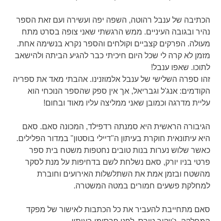
הכתיבה של ענבל רהוטה, השפה יפה ועשירה ועם זאת הספר
נהיר ובגובה העיניים. ממש הרגשתי שאני צופה בסרט מתח
מעולה. הפרקים קצביים וקולחים והספר נקרא בנשימה אחת.
מזמן לא קרה לי שכל היום חיכיתי כבר להגיע הביתה ולהישאב
לתוכו. שאפו ענבל!
זהו ספרה השלישי של ענבל אלמוזנינו. אהבתי מאד את ספריה
הקודמים: אנג'ל וגבריאל, אך אין ספק שהספר הנוכחי הוא
עליית מדרגה וכמובן שאני ממליצה עליו מאוד ובחום!
הגיבורה הראשית היא סמנתה רדפילד, המכונה סאם. סאם
היא עיתונאית חוקרת בעיתון ה"דיילי בוסטון" במדור הפלילים.
כאשר שלוש נערות בנות טובים נחטפות משטח בית ספר
פרטי בניו יורק, סאם נשלחת לשם בדחיפות על מנת לסקר
מהשטח ובזמן אמת את השתלשלות האירועים וחוברת
למחלקת פשעים חמורים במטה המשטרה.
סאם מתחייבת להעביר את כל הכתבות לאישור של מפקד