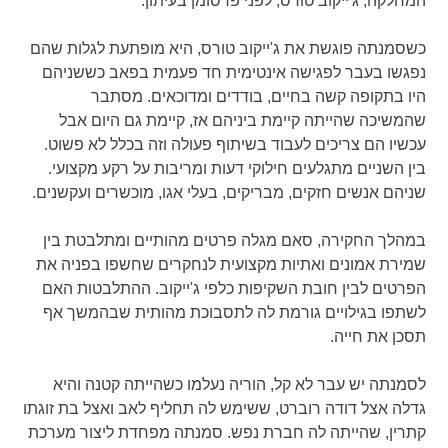
המחלקה, ג'ייקוב טורס, לפני פרסומן בעיתון.
כשסמנתה פוגשת את ג'ייקוב טורס, היא מופתעת לגלות שהם
נפגשו בעבר לפגישה אינטימית חד פעמית בפאב כששניהם
היו בתקופה קשה בחיים, בודדים ומדוכאים. מסתבר
שהמשיכה שהייתה קיימת ביניהם אז, קיימת גם היום אבל
עכשיו הם צריכים לעבוד בשיתוף פעולה וזה בכלל לא פשוט.
בין השניים מתגלעים חילוקי דעות ומריבות על רקע מקצועי.
שניהם אנשים חזקים, מבריקים, בעלי אגו, מוכשרים ועקשנים.
במהלך החקירה, סאם מגלה פרטים מהותיים ומתלבטת בין
שמירת אמונים ואתיות מקצועית לנחקרים שחשפו בפניה את
הפרטים לבין חובת השקיפות כלפי ג'ייקוב. ההתלבטות האם
לשתפו בגילויים גורמת לה לתסבוכת מהותית שבהמשך אף
תסכן את חייה.
לסמנתה יש עבר לא קל, הוריה נעלמו כשהייתה קטנה והיא
גדלה אצל דודה רוברט, ששימש לה תחליף לאב ואצל בת זוגתו
קתרין, שהייתה לה חברת נפש. סמנתה מפחדת ליצור מערכת